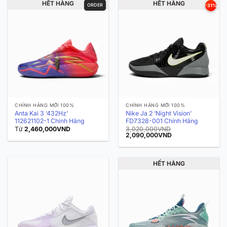
HẾT HÀNG
HẾT HÀNG
ORDER
-31%
CHÍNH HÃNG MỚI 100%
CHÍNH HÃNG MỚI 100%
Anta Kai 3 ‘432Hz’
Nike Ja 2 ‘Night Vision’
112621102-1 Chính Hãng
FD7328-001 Chính Hãng
Từ
2,460,000
VND
3,020,000
VND
Giá
Giá
2,090,000
VND
gốc
hiện
là:
tại
3,020,000VND.
là:
2,090,000VND.
HẾT HÀNG