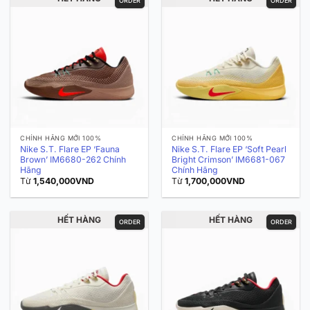
ORDER
ORDER
CHÍNH HÃNG MỚI 100%
CHÍNH HÃNG MỚI 100%
Nike S.T. Flare EP ‘Fauna
Nike S.T. Flare EP ‘Soft Pearl
Brown’ IM6680-262 Chính
Bright Crimson’ IM6681-067
Hãng
Chính Hãng
Từ
1,540,000
VND
Từ
1,700,000
VND
HẾT HÀNG
HẾT HÀNG
ORDER
ORDER