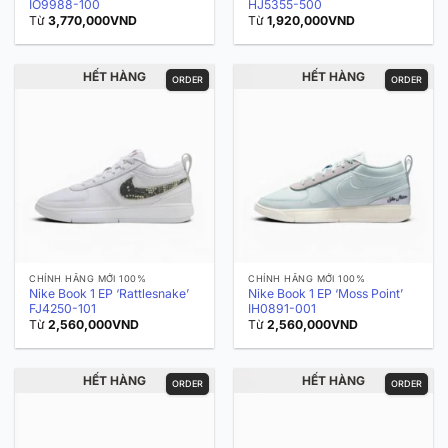
IO9988-100
HJ5355-500
Từ
3,770,000
VND
Từ
1,920,000
VND
HẾT HÀNG
HẾT HÀNG
ORDER
ORDER
CHÍNH HÃNG MỚI 100%
CHÍNH HÃNG MỚI 100%
Nike Book 1 EP ‘Rattlesnake’
Nike Book 1 EP ‘Moss Point’
FJ4250-101
IH0891-001
Từ
2,560,000
VND
Từ
2,560,000
VND
HẾT HÀNG
HẾT HÀNG
ORDER
ORDER