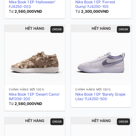
Nike Book 1 EP ‘Halloween’
Nike Book 1 EP ‘Forrest
FJ4250-003
Gump’ FJ4250-105
Từ
2,560,000
VND
Từ
2,300,000
VND
HẾT HÀNG
HẾT HÀNG
ORDER
ORDER
CHÍNH HÃNG MỚI 100%
CHÍNH HÃNG MỚI 100%
Nike Book 1 EP ‘Desert Camo’
Nike Book 1 EP ‘Barely Grape
IM1359-200
Lilac’ FJ4250-500
Từ
2,560,000
VND
HẾT HÀNG
HẾT HÀNG
ORDER
ORDER