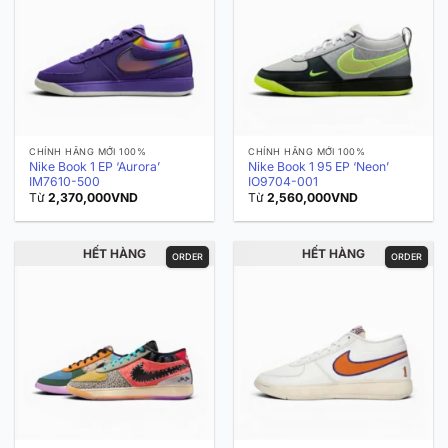
CHÍNH HÃNG MỚI 100%
CHÍNH HÃNG MỚI 100%
Nike Book 1 EP ‘Aurora’
Nike Book 1 95 EP ‘Neon’
IM7610-500
IO9704-001
Từ
2,370,000
VND
Từ
2,560,000
VND
HẾT HÀNG
HẾT HÀNG
ORDER
ORDER