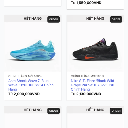
Từ
1,550,000
VND
HẾT HÀNG
HẾT HÀNG
ORDER
ORDER
CHÍNH HÃNG MỚI 100%
CHÍNH HÃNG MỚI 100%
Anta Shock Wave 7 ‘Blue
Nike S.T. Flare ‘Black Wild
Wave’ 112631606S-4 Chính
Grape Purple’ IH7327-080
Hãng
Chính Hãng
Từ
2,000,000
VND
Từ
2,130,000
VND
HẾT HÀNG
HẾT HÀNG
ORDER
ORDER