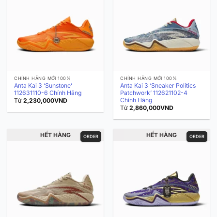
CHÍNH HÃNG MỚI 100%
CHÍNH HÃNG MỚI 100%
Anta Kai 3 ‘Sunstone’
Anta Kai 3 ‘Sneaker Politics
112631110-6 Chính Hãng
Patchwork’ 112621102-4
Chính Hãng
Từ
2,230,000
VND
Từ
2,860,000
VND
HẾT HÀNG
HẾT HÀNG
ORDER
ORDER