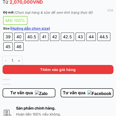
Từ
2,070,000
VND
XÓA
(Chọn loại hàng & size để xem tình trạng thực tế)
Độ mới
Mới 100%
(Hướng dẫn chọn size)
Size
39
40
40.5
41
42
42.5
43
44
44.5
45
46
Anta A-SHOCK PRO LTR 912531111Q-1 | Chính Hãng - Mới 100% số l
Thêm vào giỏ hàng
Tư vấn qua
Tư vấn qua
Sản phẩm chính hãng.
Hoàn tiền 100% nếu không.