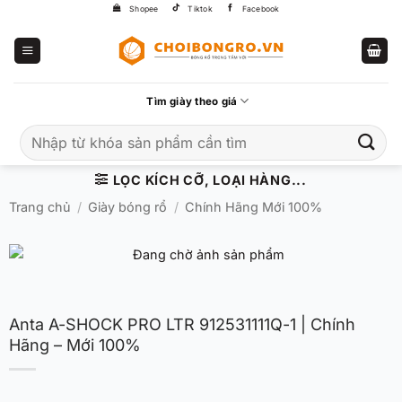
Bỏ
Shopee
Tiktok
Facebook
qua
nội
dung
Tìm giày theo giá
Tìm
kiếm:
LỌC KÍCH CỠ, LOẠI HÀNG...
Trang chủ
/
Giày bóng rổ
/
Chính Hãng Mới 100%
Anta A-SHOCK PRO LTR 912531111Q-1 | Chính
Hãng – Mới 100%