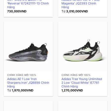
‘Reverse’ 672421111-13 Chính
Magenta’ JQ2393 Chính
Hãng
Hãng
730,000
VND
Từ
3,010,000
VND
CHÍNH HÃNG MỚI 100%
CHÍNH HÃNG MỚI 100%
Adidas AE 1 Low ‘Iron
Adidas Trae Young Unlimited
Sharpens Iron’ JQ8898 Chính
2 Low ‘Cloud White’ IE7761
Hãng
Chính Hãng
Từ
1,970,000
VND
1,270,000
VND