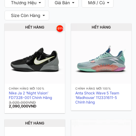
Thương Hiệu
Giá Bán
Mới / Cũ
Size Còn Hàng
HẾT HÀNG
HẾT HÀNG
-31%
CHÍNH HÃNG MỚI 100%
CHÍNH HÃNG MỚI 100%
Nike Ja 2 ‘Night Vision’
Anta Shock Wave 5 Team
FD7328-001 Chính Hãng
‘Madhouse’ 112331611-5
Chính hãng
3,020,000
VND
Giá
Giá
2,090,000
VND
gốc
hiện
là:
tại
3,020,000VND.
là:
2,090,000VND.
HẾT HÀNG