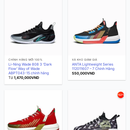
CHÍNH HÃNG MỚI 100%
XẢ KHO GIẢM GIÁ
Li-Ning Wade 808 3 ‘Dark
ANTA Lightweight Series
Flow’ Way of Wade
112011607 – 7 Chính Hãng
ABPT043-15 chính hãng
550,000
VND
Từ
1,470,000
VND
-52%