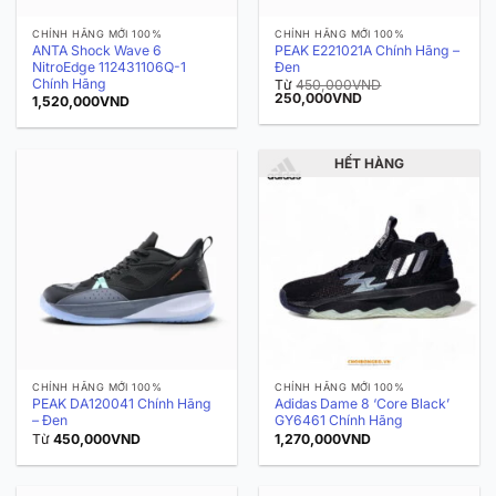
CHÍNH HÃNG MỚI 100%
CHÍNH HÃNG MỚI 100%
ANTA Shock Wave 6
PEAK E221021A Chính Hãng –
NitroEdge 112431106Q-1
Đen
Chính Hãng
Từ
450,000
VND
Giá
Giá
250,000
VND
1,520,000
VND
gốc
hiện
là:
tại
450,000VND.
là:
250,000VND.
HẾT HÀNG
CHÍNH HÃNG MỚI 100%
CHÍNH HÃNG MỚI 100%
PEAK DA120041 Chính Hãng
Adidas Dame 8 ‘Core Black’
– Đen
GY6461 Chính Hãng
Từ
450,000
VND
1,270,000
VND