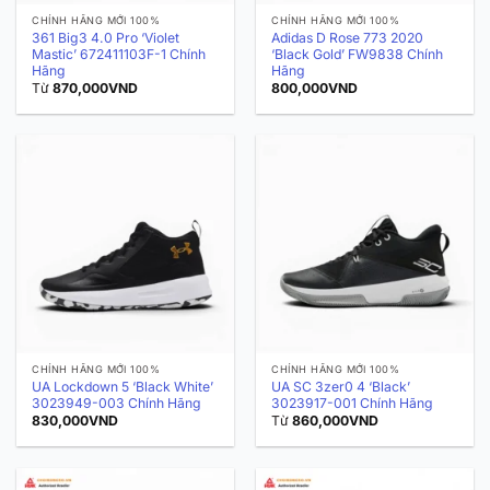
CHÍNH HÃNG MỚI 100%
CHÍNH HÃNG MỚI 100%
361 Big3 4.0 Pro ‘Violet
Adidas D Rose 773 2020
Mastic’ 672411103F-1 Chính
‘Black Gold’ FW9838 Chính
Hãng
Hãng
Từ
870,000
VND
800,000
VND
CHÍNH HÃNG MỚI 100%
CHÍNH HÃNG MỚI 100%
UA Lockdown 5 ‘Black White’
UA SC 3zer0 4 ‘Black’
3023949-003 Chính Hãng
3023917-001 Chính Hãng
830,000
VND
Từ
860,000
VND