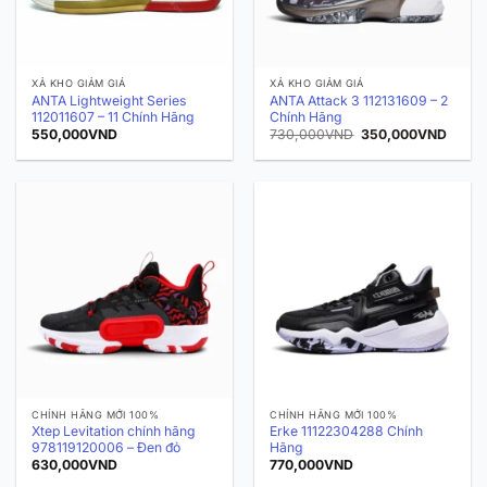
XẢ KHO GIẢM GIÁ
XẢ KHO GIẢM GIÁ
ANTA Lightweight Series
ANTA Attack 3 112131609 – 2
112011607 – 11 Chính Hãng
Chính Hãng
Giá
Giá
550,000
VND
730,000
VND
350,000
VND
gốc
hiện
là:
tại
730,000VND.
là:
350,0
CHÍNH HÃNG MỚI 100%
CHÍNH HÃNG MỚI 100%
Xtep Levitation chính hãng
Erke 11122304288 Chính
978119120006 – Đen đỏ
Hãng
630,000
VND
770,000
VND