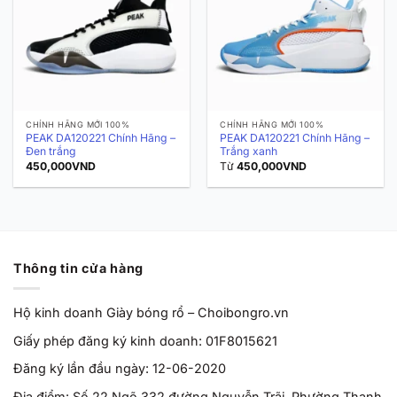
CHÍNH HÃNG MỚI 100%
CHÍNH HÃNG MỚI 100%
PEAK DA120221 Chính Hãng –
PEAK DA120221 Chính Hãng –
Đen trắng
Trắng xanh
450,000
VND
Từ
450,000
VND
Thông tin cửa hàng
Hộ kinh doanh Giày bóng rổ – Choibongro.vn
Giấy phép đăng ký kinh doanh: 01F8015621
Đăng ký lần đầu ngày: 12-06-2020
Địa điểm: Số 22 Ngõ 332 đường Nguyễn Trãi, Phường Thanh