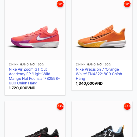
-18%
-18%
CHÍNH HÃNG MỚI 100%
CHÍNH HÃNG MỚI 100%
Nike Air Zoom GT Cut
Nike Precision 7 ‘Orange
Academy EP ‘Light Wild
White’ FN4322-800 Chính
Mango Hot Fuchsia’ FB2598-
Hãng
600 Chính Hãng
1,340,000
VND
1,720,000
VND
-37%
-43%