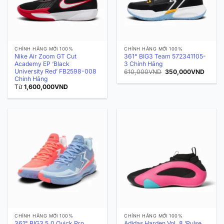
CHÍNH HÃNG MỚI 100%
CHÍNH HÃNG MỚI 100%
Nike Air Zoom GT Cut
361° BIG3 Team 572341105-
Academy EP ‘Black
3 Chính Hãng
University Red’ FB2598-008
Giá
Giá
610,000
VND
350,000
VND
gốc
hiện
Chính Hãng
là:
tại
Từ
1,600,000
VND
610,000VND.
là:
350,0
CHÍNH HÃNG MỚI 100%
CHÍNH HÃNG MỚI 100%
361° BIG3 5.0 Quick Pro
Adidas Harden Vol. 8 ‘Pulse