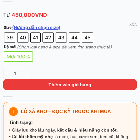
Từ
450,000
VND
XÓA
(Hướng dẫn chọn size)
Size
39
40
41
42
43
44
45
(Chọn loại hàng & size để xem tình trạng thực tế)
Độ mới
Mới 100%
PEAK E223001A Chính Hãng - Đen số lượng
Thêm vào giỏ hàng
!
LÔ XẢ KHO – ĐỌC KỸ TRƯỚC KHI MUA
Tình trạng:
• Giày lưu kho lâu ngày,
kết cấu & hiệu năng còn tốt
.
• Có
lỗi thẩm mỹ nhẹ
: ố màu, bụi, xước sơn, tem cũ, không