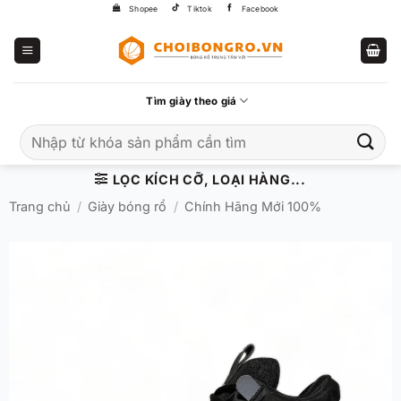
Bỏ
Shopee
Tiktok
Facebook
qua
nội
dung
Tìm giày theo giá
Tìm
kiếm:
LỌC KÍCH CỠ, LOẠI HÀNG...
Trang chủ
/
Giày bóng rổ
/
Chính Hãng Mới 100%