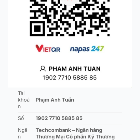
Tài
khoả
Phạm Anh Tuấn
n
Số
1902 7710 5885 85
Ngâ
Techcombank – Ngân hàng
n
Thương Mại Cổ phần Kỹ Thương