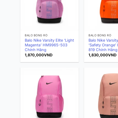
BALO BÓNG RỔ
BALO BÓNG RỔ
Balo Nike Varsity Elite ‘Light
Balo Nike Varsity
Magenta’ HM9965-503
‘Safety Orange
Chính Hãng
819 Chính Hãng
1,870,000
VND
1,830,000
VND