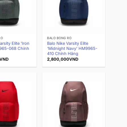
RỔ
BALO BÓNG RỔ
rsity Elite ‘Iron
Balo Nike Varsity Elite
965-068 Chính
‘Midnight Navy’ HM9965-
410 Chính Hãng
VND
2,800,000
VND