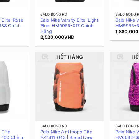
BALO BÓNG RỔ
BALO BÓNG 
 Elite ‘Rose
Balo Nike Varsity Elite ‘Light
Balo Nike Va
688 Chính
Blue’ HM9965-017 Chính
HM9965-6
Hãng
1,880,000
2,520,000
VND
HẾT HÀNG
HẾ
BALO BÓNG RỔ
BALO BÓNG 
 Elite
Balo Nike Air Hoops Elite
Balo Nike Va
-100 Chính
FZ7311-643 | Brand New,
HV6634-68