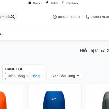
Shopee
Tiktok
Facebook
09:00 - 18:00
0899.178.9
á
Hiển thị tất cả 
ĐANG LỌC
Chính Hãng
Đặt lại
Size Còn Hàng