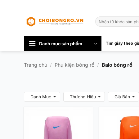
Bỏ
qua
Tìm
nội
kiếm:
dung
Danh mục sản phẩm
Tìm giày theo gi
Trang chủ
/
Phụ kiện bóng rổ
/
Balo bóng rổ
Danh Mục
Thương Hiệu
Giá Bán