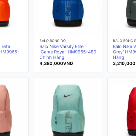
BALO BÓNG RỔ
BALO BÓNG 
 Elite
Balo Nike Varsity Elite
Balo Nike Va
’ HM9965-
‘Game Royal’ HM9965-480
Grey’ HM9
Chính Hãng
Hãng
4,380,000
VND
3,210,000