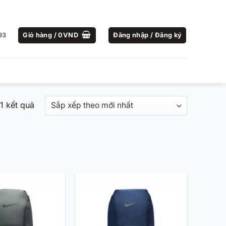
93
Giỏ hàng /
0
VND
Đăng nhập / Đăng ký
Đã
21 kết quả
sắp
xếp
theo
mới
nhất