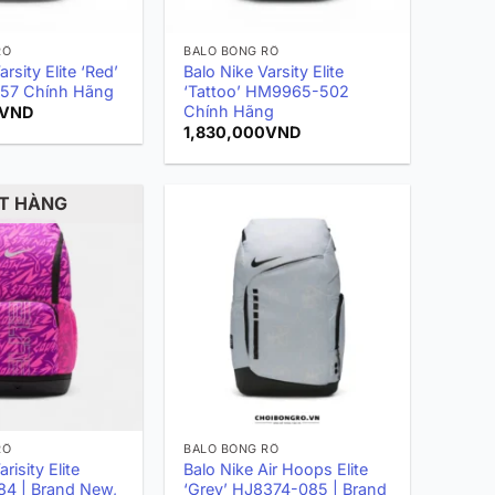
RỔ
BALO BÓNG RỔ
rsity Elite ‘Red’
Balo Nike Varsity Elite
57 Chính Hãng
‘Tattoo’ HM9965-502
Chính Hãng
VND
1,830,000
VND
T HÀNG
RỔ
BALO BÓNG RỔ
risity Elite
Balo Nike Air Hoops Elite
4 | Brand New,
‘Grey’ HJ8374-085 | Brand