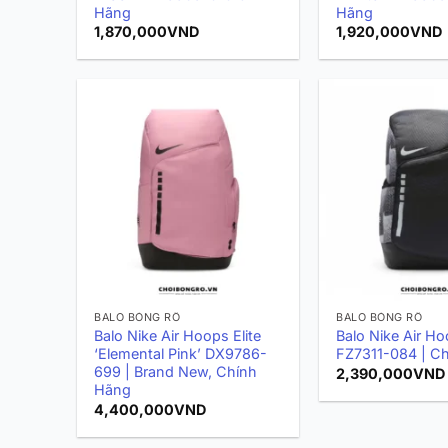
Hãng
Hãng
1,870,000
VND
1,920,000
VND
BALO BÓNG RỔ
BALO BÓNG RỔ
Balo Nike Air Hoops Elite
Balo Nike Air Ho
‘Elemental Pink’ DX9786-
FZ7311-084 | C
699 | Brand New, Chính
2,390,000
VND
Hãng
4,400,000
VND