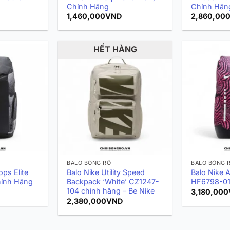
Chính Hãng
Chính Hãn
1,460,000
VND
2,860,00
HẾT HÀNG
BALO BÓNG RỔ
BALO BÓNG 
ops Elite
Balo Nike Utility Speed
Balo Nike A
hính Hãng
Backpack ‘White’ CZ1247-
HF6798-01
104 chính hãng – Be Nike
3,180,000
2,380,000
VND