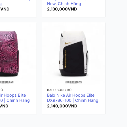
g
New, Chính Hãng
0
VND
2,130,000
VND
RỔ
BALO BÓNG RỔ
ir Hoops Elite
Balo Nike Air Hoops Elite
0 | Chính Hãng
DX9786-100 | Chính Hãng
VND
2,140,000
VND