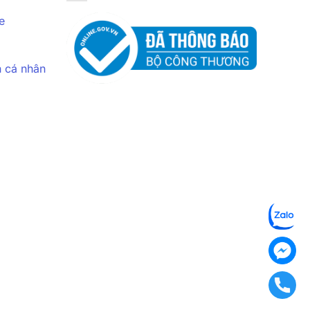
e
n cá nhân