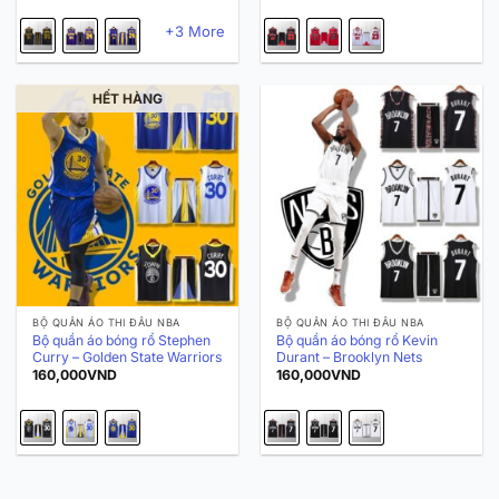
+3 More
HẾT HÀNG
BỘ QUẦN ÁO THI ĐẤU NBA
BỘ QUẦN ÁO THI ĐẤU NBA
Bộ quần áo bóng rổ Stephen
Bộ quần áo bóng rổ Kevin
Curry – Golden State Warriors
Durant – Brooklyn Nets
160,000
VND
160,000
VND