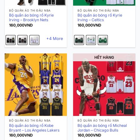
BỘ QUẦN ÁO THI ĐẤU NBA
BỘ QUẦN ÁO THI ĐẤU NBA
Bộ quần áo bóng rổ Kyrie
Bộ quần áo bóng rổ Kyrie
Irving – Brooklyn Nets
Irving – Celtics
160,000
VND
160,000
VND
+4 More
HẾT HÀNG
BỘ QUẦN ÁO THI ĐẤU NBA
BỘ QUẦN ÁO THI ĐẤU NBA
Bộ quần áo bóng rổ Kobe
Bộ quần áo bóng rổ Micheal
Bryant – Los Angeles Lakers
Jordan – Chicago Bulls
160,000
VND
160,000
VND