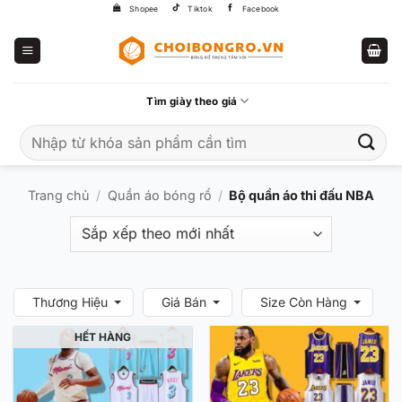
Bỏ
Shopee
Tiktok
Facebook
qua
nội
dung
Tìm giày theo giá
Tìm
kiếm:
Trang chủ
/
Quần áo bóng rổ
/
Bộ quần áo thi đấu NBA
Thương Hiệu
Giá Bán
Size Còn Hàng
HẾT HÀNG