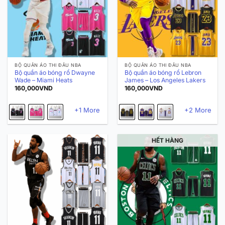
BỘ QUẦN ÁO THI ĐẤU NBA
BỘ QUẦN ÁO THI ĐẤU NBA
Bộ quần áo bóng rổ Dwayne
Bộ quần áo bóng rổ Lebron
Wade – Miami Heats
James – Los Angeles Lakers
160,000
VND
160,000
VND
+1 More
+2 More
HẾT HÀNG