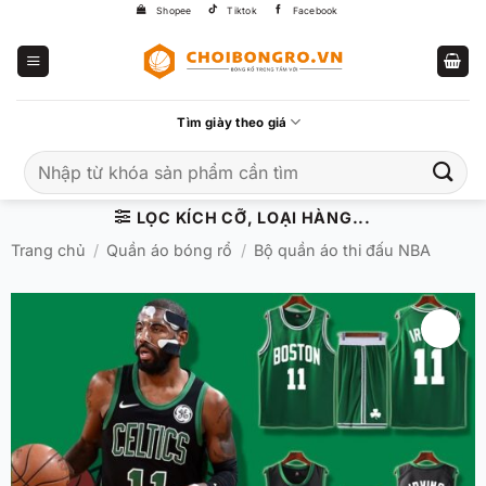
Bỏ
Shopee
Tiktok
Facebook
qua
nội
dung
Tìm giày theo giá
Tìm
kiếm:
LỌC KÍCH CỠ, LOẠI HÀNG...
Trang chủ
/
Quần áo bóng rổ
/
Bộ quần áo thi đấu NBA