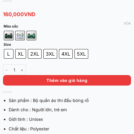
160,000
VND
XÓA
Màu sắc
Size
L
XL
2XL
3XL
4XL
5XL
Bộ quần áo bóng rổ Kyrie Irving - Celtics số lượng
Thêm vào giỏ hàng
Sản phẩm : Bộ quần áo thi đấu bóng rổ
Dành cho : Người lớn, trẻ em
Giới tính : Unisex
Chất liệu : Polyester