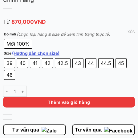
Từ
870,000
VND
XÓA
(Chọn loại hàng & size để xem tình trạng thực tế)
Độ mới
Mới 100%
(Hướng dẫn chọn size)
Size
39
40
41
42
42.5
43
44
44.5
45
46
361 Big3 4.0 Pro 'Violet Mastic' 672411103F-1 Chính Hãng số lượng
Thêm vào giỏ hàng
Tư vấn qua
Tư vấn qua