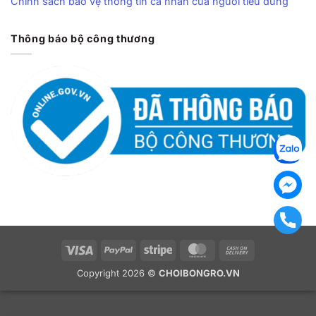
Chính sách bảo vệ thông tin cá nhân của người tiêu dùng
Thông báo bộ công thương
Visa
PayPal
Stripe
MasterCard
Cash
On
Copyright 2026 ©
CHOIBONGRO.VN
Delivery