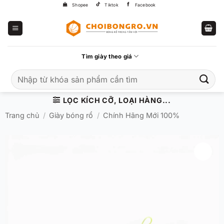
Bỏ
Shopee
Tiktok
Facebook
qua
nội
dung
Tìm giày theo giá
Tìm
kiếm:
LỌC KÍCH CỠ, LOẠI HÀNG...
Trang chủ
/
Giày bóng rổ
/
Chính Hãng Mới 100%