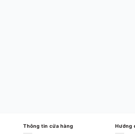
CHÍNH HÃNG MỚI 100%
Nike Air Zoom GT Cut EP
‘Barely Grape’ HF0231-100
Chính Hãng
Từ
2,170,000
VND
Thông tin cửa hàng
Hướng 