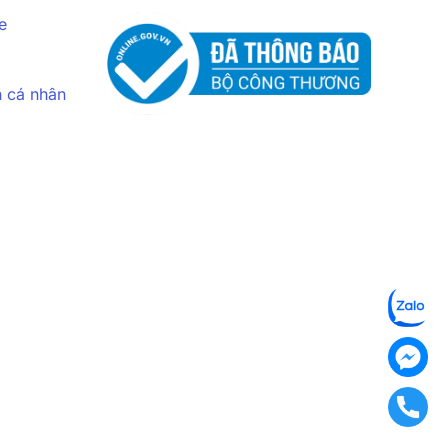
e
n cá nhân