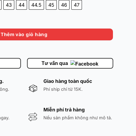
43
44
44.5
45
46
47
 Chính Hãng số lượng
Thêm vào giỏ hàng
Tư vấn qua
g.
Giao hàng toàn quốc
ông.
Phí ship chỉ từ 15K.
Miễn phí trả hàng
ngay.
Nếu sản phẩm không như mô tả.