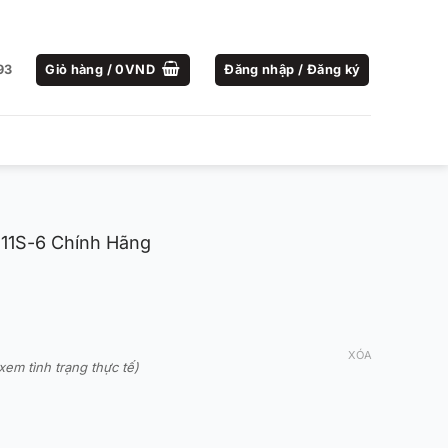
93
Giỏ hàng /
0
VND
Đăng nhập / Đăng ký
111S-6 Chính Hãng
XÓA
xem tình trạng thực tế)