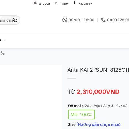
Shopee
Tiktok
Facebook
09:00 - 18:00
0899.178.9
á
0%
Anta KAI 2 ‘SUN’ 8125C1
Từ
2,310,000
VND
Độ mới
(Chọn loại hàng & size để 
Mới 100%
(Hướng dẫn chọn size)
Size