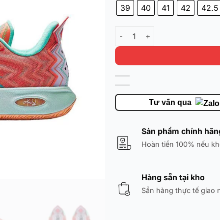
39
40
41
42
42.5
Anta KAI 2 'SUN' 8125C1111S-6
Tư vấn qua
Sản phẩm chính hãn
Hoàn tiền 100% nếu kh
Hàng sẵn tại kho
Sẵn hàng thực tế giao 