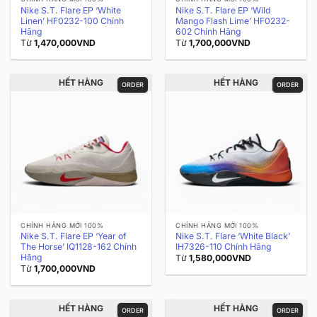
Nike S.T. Flare EP ‘White
Nike S.T. Flare EP ‘Wild
Linen’ HF0232-100 Chính
Mango Flash Lime’ HF0232-
Hãng
602 Chính Hãng
Từ
1,470,000
VND
Từ
1,700,000
VND
HẾT HÀNG
HẾT HÀNG
ORDER
ORDER
CHÍNH HÃNG MỚI 100%
CHÍNH HÃNG MỚI 100%
Nike S.T. Flare EP ‘Year of
Nike S.T. Flare ‘White Black’
The Horse’ IQ1128-162 Chính
IH7326-110 Chính Hãng
Hãng
Từ
1,580,000
VND
Từ
1,700,000
VND
HẾT HÀNG
HẾT HÀNG
ORDER
ORDER