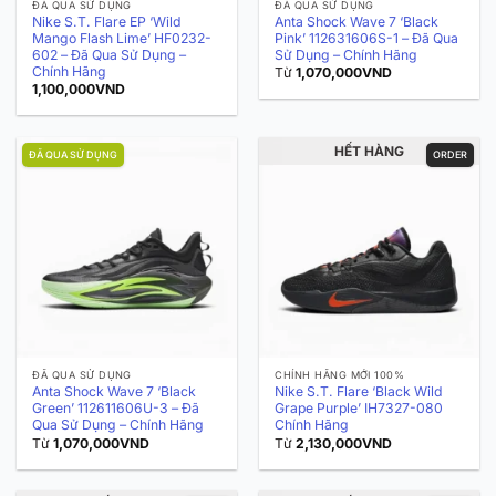
ĐÃ QUA SỬ DỤNG
ĐÃ QUA SỬ DỤNG
Nike S.T. Flare EP ‘Wild
Anta Shock Wave 7 ‘Black
Mango Flash Lime’ HF0232-
Pink’ 112631606S-1 – Đã Qua
602 – Đã Qua Sử Dụng –
Sử Dụng – Chính Hãng
Chính Hãng
Từ
1,070,000
VND
1,100,000
VND
HẾT HÀNG
ĐÃ QUA SỬ DỤNG
ORDER
ĐÃ QUA SỬ DỤNG
CHÍNH HÃNG MỚI 100%
Anta Shock Wave 7 ‘Black
Nike S.T. Flare ‘Black Wild
Green’ 112611606U-3 – Đã
Grape Purple’ IH7327-080
Qua Sử Dụng – Chính Hãng
Chính Hãng
Từ
1,070,000
VND
Từ
2,130,000
VND