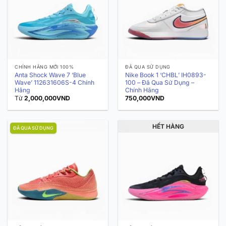
CHÍNH HÃNG MỚI 100%
ĐÃ QUA SỬ DỤNG
Anta Shock Wave 7 ‘Blue
Nike Book 1 ‘CHBL’ IH0893-
Wave’ 112631606S-4 Chính
100 – Đã Qua Sử Dụng –
Hãng
Chính Hãng
Từ
2,000,000
VND
750,000
VND
HẾT HÀNG
ĐÃ QUA SỬ DỤNG