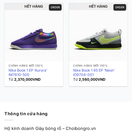
HẾT HÀNG
HẾT HÀNG
ORDER
ORDER
CHÍNH HÃNG MỚI 100%
CHÍNH HÃNG MỚI 100%
Nike Book 1 EP ‘Aurora’
Nike Book 1 95 EP ‘Neon’
IM7610-500
IO9704-001
Từ
2,370,000
VND
Từ
2,560,000
VND
Thông tin cửa hàng
Hộ kinh doanh Giày bóng rổ – Choibongro.vn