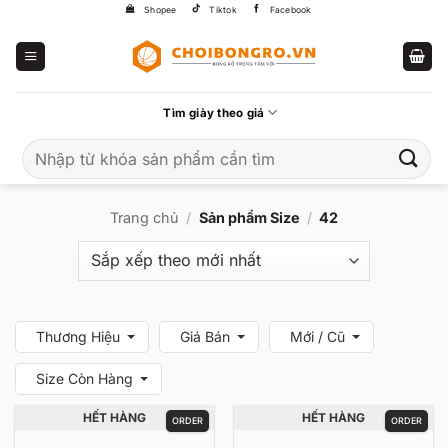
Bỏ
Shopee
Tiktok
Facebook
qua
nội
dung
Tìm giày theo giá
Tìm
kiếm:
Trang chủ
/
Sản phẩm Size
/
42
Thương Hiệu
Giá Bán
Mới / Cũ
Size Còn Hàng
HẾT HÀNG
HẾT HÀNG
ORDER
ORDER