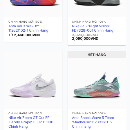
CHÍNH HÃNG MỚI 100%
CHÍNH HÃNG MỚI 100%
Anta Kai 3 ‘432Hz’
Nike Ja 2 ‘Night Vision’
112621102-1 Chính Hãng
FD7328-001 Chính Hãng
Từ
2,460,000
VND
3,020,000
VND
Giá
Giá
2,090,000
VND
gốc
hiện
là:
tại
3,020,000VND.
là:
2,090,000VND.
HẾT HÀNG
CHÍNH HÃNG MỚI 100%
CHÍNH HÃNG MỚI 100%
Nike Air Zoom GT Cut EP
Anta Shock Wave 5 Team
‘Barely Grape’ HF0231-100
‘Madhouse’ 112331611-5
Chính Hãng
Chính hãng