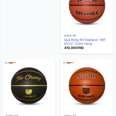
BÓNG RỔ
Quả Bóng Rổ Stepback ‘VBF
NYCC’ Chính Hãng
410,000
VND
BÓNG RỔ
BÓNG RỔ