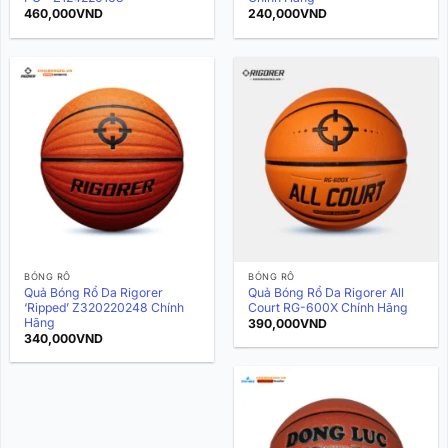
460,000
VND
240,000
VND
BÓNG RỔ
BÓNG RỔ
Quả Bóng Rổ Da Rigorer
Quả Bóng Rổ Da Rigorer All
‘Ripped’ Z320220248 Chính
Court RG-600X Chính Hãng
Hãng
390,000
VND
340,000
VND