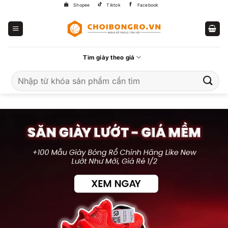
Bỏ
Shopee
Tiktok
Facebook
qua
nội
dung
Tìm giày theo giá
Tìm
kiếm: