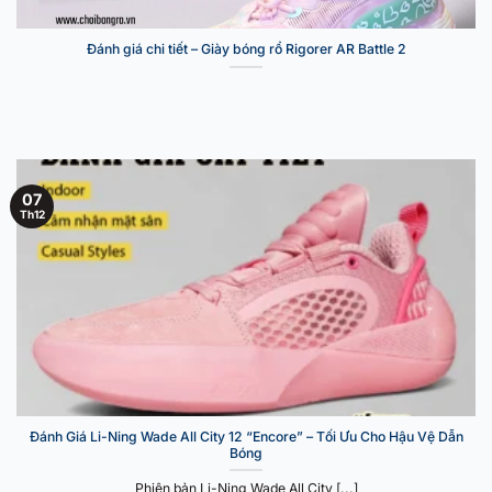
Đánh giá chi tiết – Giày bóng rổ Rigorer AR Battle 2
07
Th12
Đánh Giá Li-Ning Wade All City 12 “Encore” – Tối Ưu Cho Hậu Vệ Dẫn
Bóng
Phiên bản Li-Ning Wade All City [...]