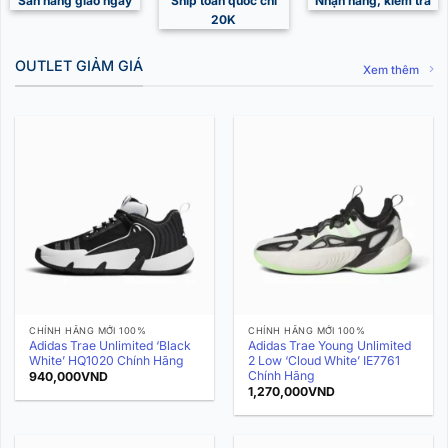
Sẵn hàng giao ngay
Ship toàn quốc chỉ
Nhận hàng, kiểm tra
20K
OUTLET GIẢM GIÁ
Xem thêm
CHÍNH HÃNG MỚI 100%
CHÍNH HÃNG MỚI 100%
Adidas Trae Unlimited ‘Black
Adidas Trae Young Unlimited
White’ HQ1020 Chính Hãng
2 Low ‘Cloud White’ IE7761
Chính Hãng
940,000
VND
1,270,000
VND