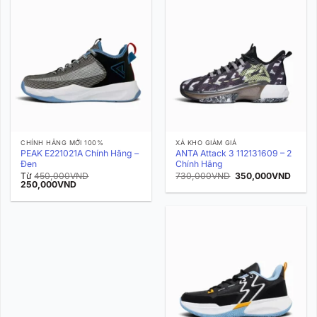
CHÍNH HÃNG MỚI 100%
XẢ KHO GIẢM GIÁ
PEAK E221021A Chính Hãng –
ANTA Attack 3 112131609 – 2
Đen
Chính Hãng
Giá
Giá
Từ
450,000
VND
730,000
VND
350,000
VND
Giá
Giá
gốc
hiện
250,000
VND
gốc
hiện
là:
tại
là:
tại
730,000VND.
là:
450,000VND.
là:
350,0
250,000VND.