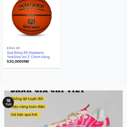
BÓNG RỔ
Quả Bóng Rổ Stepback
‘HotShot Vol 2’ Chính Hãng
520,000
VND
18
Th11