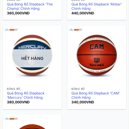
Quả Bóng Rổ Stepback ‘The
Quả Bóng Rổ Stepback ‘Allstar’
Champ’ Chính Hãng
Chính Hãng
360,000
VND
440,000
VND
HẾT HÀNG
BÓNG RỔ
BÓNG RỔ
Quả Bóng Rổ Stepback
Quả Bóng Rổ Stepback ‘CAM’
‘Mercury’ Chính Hãng
Chính Hãng
380,000
VND
340,000
VND