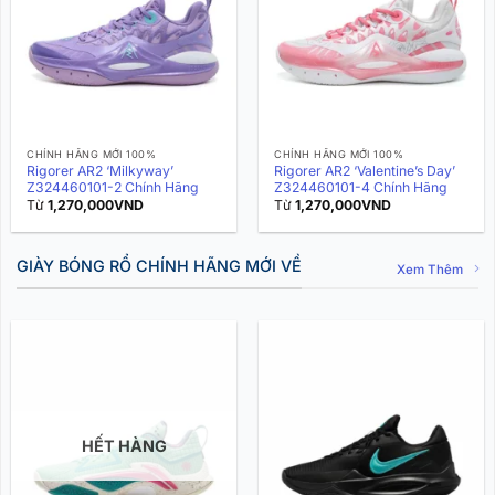
CHÍNH HÃNG MỚI 100%
CHÍNH HÃNG MỚI 100%
Rigorer AR2 ‘Milkyway’
Rigorer AR2 ‘Valentine’s Day’
Z324460101-2 Chính Hãng
Z324460101-4 Chính Hãng
Từ
1,270,000
VND
Từ
1,270,000
VND
GIÀY BÓNG RỔ CHÍNH HÃNG MỚI VỀ
Xem Thêm
HẾT HÀNG