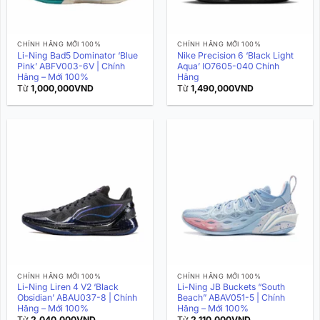
CHÍNH HÃNG MỚI 100%
CHÍNH HÃNG MỚI 100%
Li-Ning Bad5 Dominator ‘Blue
Nike Precision 6 ‘Black Light
Pink’ ABFV003-6V | Chính
Aqua’ IO7605-040 Chính
Hãng – Mới 100%
Hãng
Từ
1,000,000
VND
Từ
1,490,000
VND
CHÍNH HÃNG MỚI 100%
CHÍNH HÃNG MỚI 100%
Li-Ning Liren 4 V2 ‘Black
Li-Ning JB Buckets “South
Obsidian’ ABAU037-8 | Chính
Beach” ABAV051-5 | Chính
Hãng – Mới 100%
Hãng – Mới 100%
Từ
2,040,000
VND
Từ
2,110,000
VND