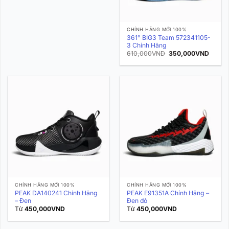
CHÍNH HÃNG MỚI 100%
361° BIG3 Team 572341105-
3 Chính Hãng
Giá
Giá
610,000
VND
350,000
VND
gốc
hiện
là:
tại
610,000VND.
là:
350,0
CHÍNH HÃNG MỚI 100%
CHÍNH HÃNG MỚI 100%
PEAK DA140241 Chính Hãng
PEAK E91351A Chính Hãng –
– Đen
Đen đỏ
Từ
450,000
VND
Từ
450,000
VND