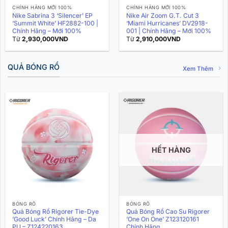
CHÍNH HÃNG MỚI 100%
CHÍNH HÃNG MỚI 100%
Nike Sabrina 3 ‘Silencer’ EP
Nike Air Zoom G.T. Cut 3
‘Summit White’ HF2882-100 |
‘Miami Hurricanes’ DV2918-
Chính Hãng – Mới 100%
001 | Chính Hãng – Mới 100%
Từ
2,930,000
VND
Từ
2,910,000
VND
QUẢ BÓNG RỔ
Xem Thêm
HẾT HÀNG
BÓNG RỔ
BÓNG RỔ
Quả Bóng Rổ Rigorer Tie-Dye
Quả Bóng Rổ Cao Su Rigorer
‘Good Luck’ Chính Hãng – Da
‘One On One’ Z123120161
PU – Z124220163
Chính Hãng