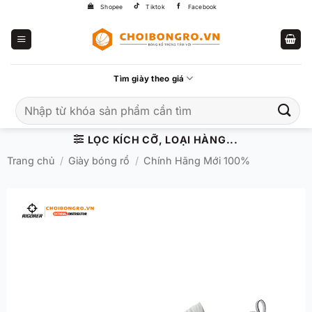
Bỏ
Shopee
Tiktok
Facebook
qua
nội
dung
Tìm giày theo giá
Tìm
kiếm:
LỌC KÍCH CỠ, LOẠI HÀNG...
Trang chủ
/
Giày bóng rổ
/
Chính Hãng Mới 100%