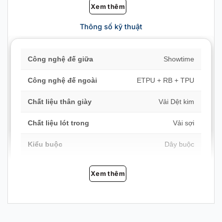
Xem thêm
Thông số kỹ thuật
Công nghệ đế giữa
Showtime
Công nghệ đế ngoài
ETPU + RB + TPU
Chất liệu thân giày
Vải Dệt kim
Chất liệu lót trong
Vải sợi
Kiểu buộc
Dây buộc
Độ dày đế
Mỏng (tăng cảm giác sân)
Xem thêm
Lớp phủ ngoài
Chống trượt, chống mài
mòn
Chi tiết thiết kế
Thêu / đính nổi