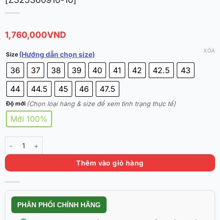
1,760,000
VND
XÓA
(Hướng dẫn chọn size)
Size
36
37
38
39
40
41
42
42.5
43
44
44.5
45
46
47.5
(Chọn loại hàng & size để xem tình trạng thực tế)
Độ mới
Mới 100%
Rigorer AR3 ‘Northern Lights’ Chính Hãng [Z325360910-10] số lượng
Thêm vào giỏ hàng
PHÂN PHỐI CHÍNH HÃNG