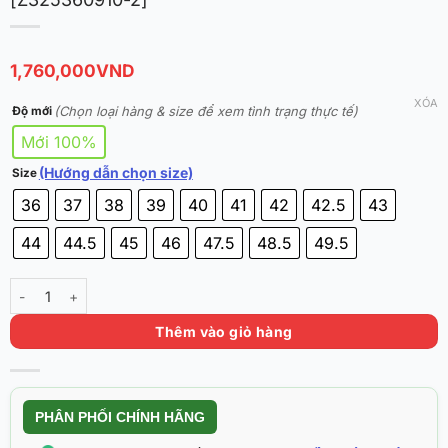
1,760,000
VND
XÓA
(Chọn loại hàng & size để xem tình trạng thực tế)
Độ mới
Mới 100%
(Hướng dẫn chọn size)
Size
36
37
38
39
40
41
42
42.5
43
44
44.5
45
46
47.5
48.5
49.5
Rigorer AR3 ‘Melon Berry’ Chính Hãng [Z325360910-2] số lượng
Thêm vào giỏ hàng
PHÂN PHỐI CHÍNH HÃNG