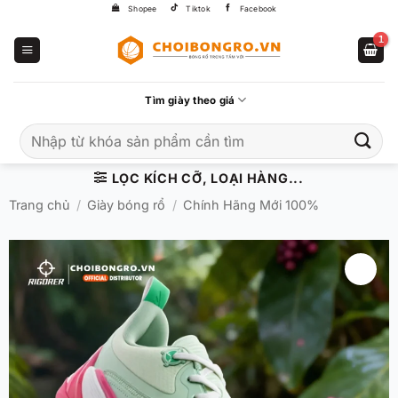
Bỏ
Shopee
Tiktok
Facebook
qua
nội
dung
Tìm giày theo giá
Tìm
kiếm:
LỌC KÍCH CỠ, LOẠI HÀNG...
Trang chủ
/
Giày bóng rổ
/
Chính Hãng Mới 100%