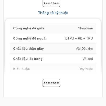
Xem thêm
Thông số kỹ thuật
Công nghệ đế giữa
Showtime
Công nghệ đế ngoài
ETPU + RB + TPU
Chất liệu thân giày
Vải Dệt kim
Chất liệu lót trong
Vải sợi
Kiểu buộc
Dây buộc
Độ dày đế
Mỏng (tăng cảm giác sân)
Xem thêm
Lớp phủ ngoài
Chống trượt, chống mài
mòn
Chi tiết thiết kế
Thêu / đính nổi