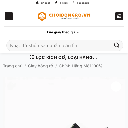
Bỏ
Shopee
Tiktok
Facebook
qua
nội
dung
Tìm giày theo giá
Tìm
kiếm:
LỌC KÍCH CỠ, LOẠI HÀNG...
Trang chủ
/
Giày bóng rổ
/
Chính Hãng Mới 100%