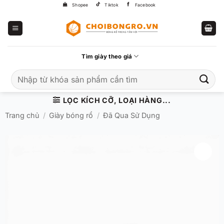
Bỏ
Shopee
Tiktok
Facebook
qua
nội
dung
Tìm giày theo giá
Tìm
kiếm:
LỌC KÍCH CỠ, LOẠI HÀNG...
Trang chủ
/
Giày bóng rổ
/
Đã Qua Sử Dụng