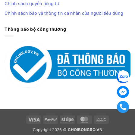
Chính sách quyền riêng tư
Chính sách bảo vệ thông tin cá nhân của người tiêu dùng
Thông báo bộ công thương
Visa
PayPal
Stripe
MasterCard
Cash
On
Copyright 2026 ©
CHOIBONGRO.VN
Delivery