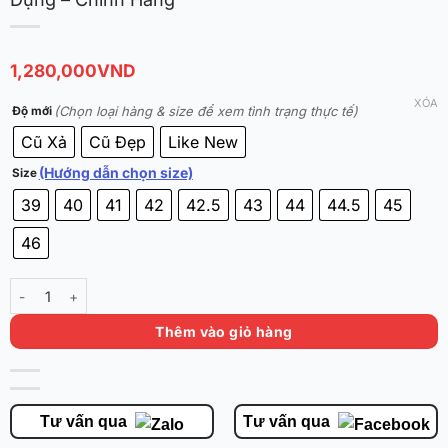
1,280,000
VND
XÓA
(Chọn loại hàng & size để xem tình trạng thực tế)
Độ mới
Cũ Xả
Cũ Đẹp
Like New
(Hướng dẫn chọn size)
Size
39
40
41
42
42.5
43
44
44.5
45
46
Serious Player Only Ranger 'HQU' - Đã Qua Sử Dụng - Chính Hãng số
Thêm vào giỏ hàng
Tư vấn qua
Tư vấn qua