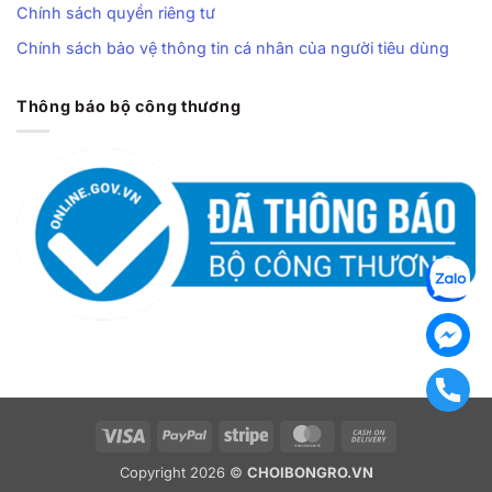
Chính sách quyền riêng tư
Chính sách bảo vệ thông tin cá nhân của người tiêu dùng
Thông báo bộ công thương
Visa
PayPal
Stripe
MasterCard
Cash
On
Copyright 2026 ©
CHOIBONGRO.VN
Delivery