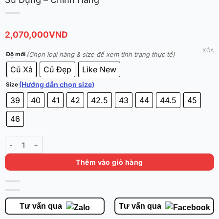
2,070,000
VND
XÓA
(Chọn loại hàng & size để xem tình trạng thực tế)
Độ mới
Cũ Xả
Cũ Đẹp
Like New
(Hướng dẫn chọn size)
Size
39
40
41
42
42.5
43
44
44.5
45
46
Serious Player Only Game1 Low 'Mark II' - Đã Qua Sử Dụng - Chính H
Thêm vào giỏ hàng
Tư vấn qua
Tư vấn qua