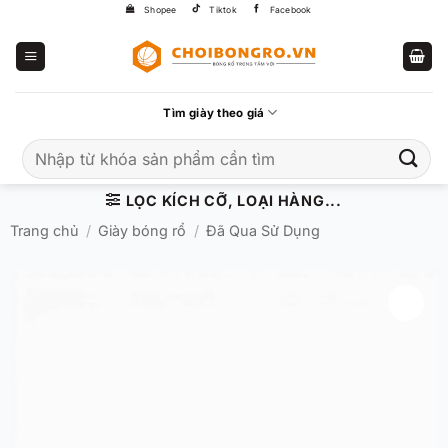
Bỏ
Shopee
Tiktok
Facebook
qua
nội
dung
Tìm giày theo giá
Tìm
kiếm:
LỌC KÍCH CỠ, LOẠI HÀNG...
Trang chủ
/
Giày bóng rổ
/
Đã Qua Sử Dụng