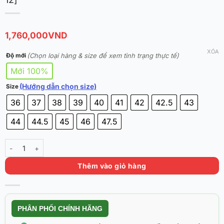
1,760,000
VND
XÓA
(Chọn loại hàng & size để xem tình trạng thực tế)
Độ mới
Mới 100%
(Hướng dẫn chọn size)
Size
36
37
38
39
40
41
42
42.5
43
44
44.5
45
46
47.5
Rigorer AR3 ‘StockX’ Chính Hãng [Z325360910-12] số lượng
Thêm vào giỏ hàng
PHÂN PHỐI CHÍNH HÃNG