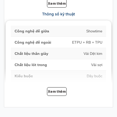
Xem thêm
Thông số kỹ thuật
Công nghệ đế giữa
Showtime
Công nghệ đế ngoài
ETPU + RB + TPU
Chất liệu thân giày
Vải Dệt kim
Chất liệu lót trong
Vải sợi
Kiểu buộc
Dây buộc
Độ dày đế
Mỏng (tăng cảm giác sân)
Xem thêm
Lớp phủ ngoài
Chống trượt, chống mài
mòn
Chi tiết thiết kế
Thêu / đính nổi