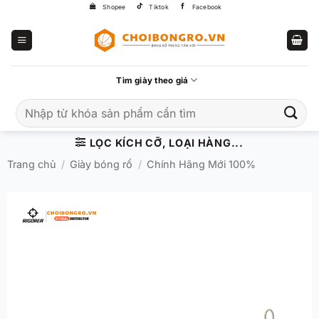
Bỏ
Shopee
Tiktok
Facebook
qua
nội
dung
Tìm giày theo giá
Tìm
kiếm:
LỌC KÍCH CỠ, LOẠI HÀNG...
Trang chủ
/
Giày bóng rổ
/
Chính Hãng Mới 100%