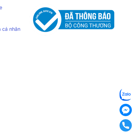
e
n cá nhân