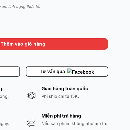
xem tình trạng thực tế)
' 377766-02 Chính hãng số lượng
Thêm vào giỏ hàng
Tư vấn qua
g.
Giao hàng toàn quốc
ông.
Phí ship chỉ từ 15K.
Miễn phí trả hàng
ngay.
Nếu sản phẩm không như mô tả.