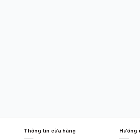
CHÍNH HÃNG MỚI 100%
Nike Air Zoom GT Cut EP
‘Barely Grape’ HF0231-100
Chính Hãng
Từ
2,170,000
VND
Thông tin cửa hàng
Hướng 