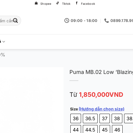
Shopee
Tiktok
Facebook
09:00 - 18:00
0899.178.9
á
0%
Puma MB.02 Low ‘Blazin
Từ
1,850,000
VND
(Hướng dẫn chọn size)
Size
36
36.5
37
38
38
44
44.5
45
46