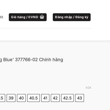
93
Giỏ hàng /
0
VND
Đăng nhập / Đăng ký
g Blue’ 377766-02 Chính hãng
XÓA
.5
39
40
40.5
41
42
42.5
43