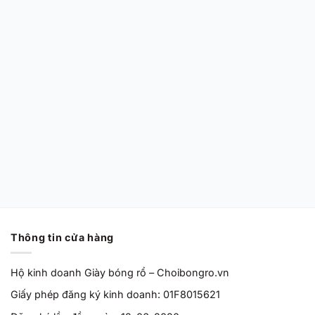
CHÍNH HÃNG MỚI 100%
Nike Air Zoom GT
Cut EP ‘Barely
Grape’ HF0231-100
Chính Hãng
Từ
2,170,000
VND
Thông tin cửa hàng
Hộ kinh doanh Giày bóng rổ – Choibongro.vn
Giấy phép đăng ký kinh doanh: 01F8015621