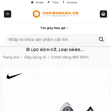
Bỏ
Shopee
Tiktok
Facebook
qua
nội
dung
Tìm giày theo giá
Tìm
kiếm:
LỌC KÍCH CỠ, LOẠI HÀNG...
Trang chủ
/
Giày bóng rổ
/
Chính Hãng Mới 100%