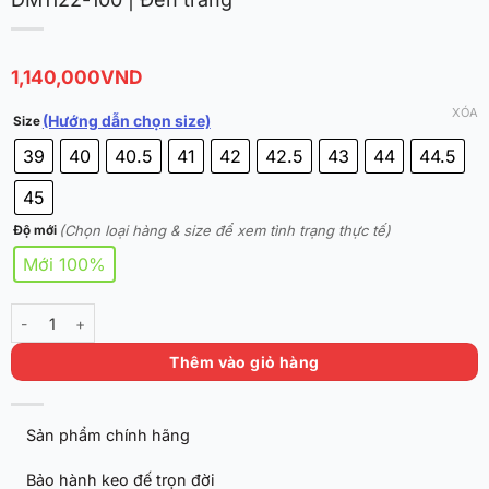
1,140,000
VND
XÓA
(Hướng dẫn chọn size)
Size
39
40
40.5
41
42
42.5
43
44
44.5
45
(Chọn loại hàng & size để xem tình trạng thực tế)
Độ mới
Mới 100%
Nike Lebron Witness 7 "White Black" chính hãng DM1122-100 | Đen t
Thêm vào giỏ hàng
Sản phẩm chính hãng
Bảo hành keo đế trọn đời