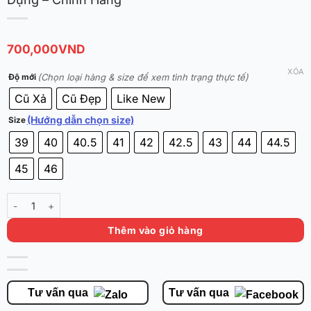
700,000
VND
XÓA
(Chọn loại hàng & size để xem tình trạng thực tế)
Độ mới
Cũ Xả
Cũ Đẹp
Like New
(Hướng dẫn chọn size)
Size
39
40
40.5
41
42
42.5
43
44
44.5
45
46
Nike KD 17 'Travel Ball' FJ9488-400 - Đã Qua Sử Dụng - Chính Hãng 
Thêm vào giỏ hàng
Tư vấn qua
Tư vấn qua