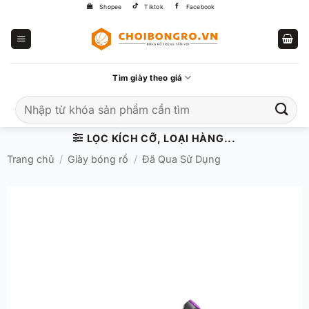
Bỏ
Shopee
Tiktok
Facebook
qua
nội
dung
Tìm giày theo giá
Tìm
kiếm:
LỌC KÍCH CỠ, LOẠI HÀNG...
Trang chủ
/
Giày bóng rổ
/
Đã Qua Sử Dụng