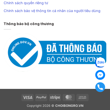
Chính sách quyền riêng tư
Chính sách bảo vệ thông tin cá nhân của người tiêu dùng
Thông báo bộ công thương
Visa
PayPal
Stripe
MasterCard
Cash
On
Copyright 2026 ©
CHOIBONGRO.VN
Delivery