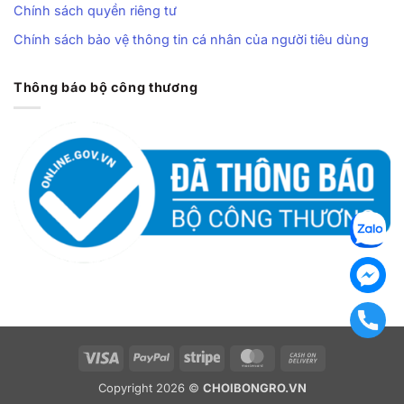
Chính sách quyền riêng tư
Chính sách bảo vệ thông tin cá nhân của người tiêu dùng
Thông báo bộ công thương
Visa
PayPal
Stripe
MasterCard
Cash
On
Copyright 2026 ©
CHOIBONGRO.VN
Delivery