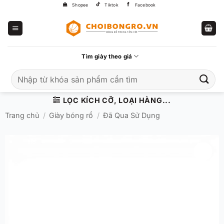
Bỏ
Shopee
Tiktok
Facebook
qua
nội
dung
Tìm giày theo giá
Tìm
kiếm:
LỌC KÍCH CỠ, LOẠI HÀNG...
Trang chủ
/
Giày bóng rổ
/
Đã Qua Sử Dụng