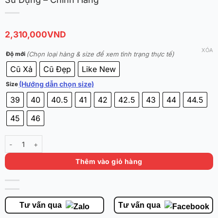
2,310,000
VND
XÓA
(Chọn loại hàng & size để xem tình trạng thực tế)
Độ mới
Cũ Xả
Cũ Đẹp
Like New
(Hướng dẫn chọn size)
Size
39
40
40.5
41
42
42.5
43
44
44.5
45
46
Nike Ja 3 EP 'Pink Foam' HF2793-601 - Đã Qua Sử Dụng - Chính Hãng
Thêm vào giỏ hàng
Tư vấn qua
Tư vấn qua