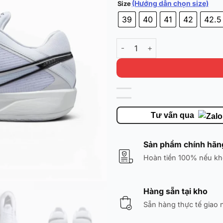
(Hướng dẫn chọn size)
Size
39
40
41
42
42.5
Nike GT Cut Cross EP 'Ice Gre
Tư vấn qua
Sản phẩm chính hãn
Hoàn tiền 100% nếu kh
Hàng sẵn tại kho
Sẵn hàng thực tế giao 