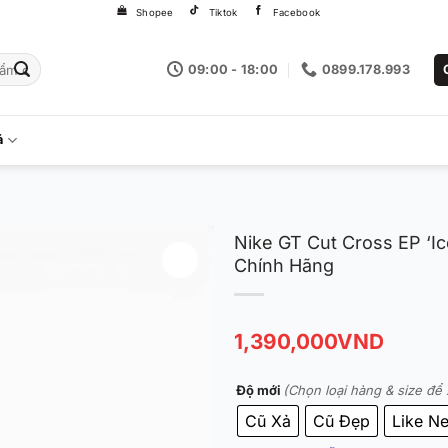
Shopee
Tiktok
Facebook
09:00 - 18:00
0899.178.993
á
Nike GT Cut Cross EP ‘I
Chính Hãng
1,390,000
VND
Độ mới
(Chọn loại hàng & size để 
Cũ Xả
Cũ Đẹp
Like N