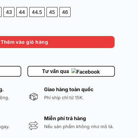
43
44
44.5
45
46
y' HF0231-004 - Đã Qua Sử Dụng - Chính Hãng số lượng
Thêm vào giỏ hàng
Tư vấn qua
g.
Giao hàng toàn quốc
ông.
Phí ship chỉ từ 15K.
Miễn phí trả hàng
ngay.
Nếu sản phẩm không như mô tả.