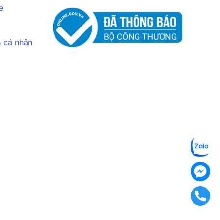
e
n cá nhân