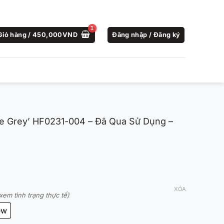
Giỏ hàng /
450,000
VND
Đăng nhập / Đăng ký
ce Grey’ HF0231-004 – Đã Qua Sử Dụng –
XÓA
xem tình trạng thực tế)
ew