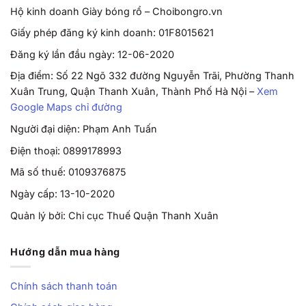
Hộ kinh doanh Giày bóng rổ – Choibongro.vn
Ứng
Giày bóng rổ, giày chạy bộ, giày thể thao có lót zin
Giấy phép đăng ký kinh doanh: 01F8015621
dụng
tháo rời
Đăng ký lần đầu ngày: 12-06-2020
Bảo
Nơi khô ráo thoáng mát, tránh nhiệt độ cao, ánh
Địa điểm: Số 22 Ngõ 332 đường Nguyễn Trãi, Phường Thanh
quản
nắng trực tiếp
Xuân Trung, Quận Thanh Xuân, Thành Phố Hà Nội –
Xem
Google Maps chỉ đường
Người đại diện: Phạm Anh Tuấn
🏀 Không dò hơi, dùng bền
Điện thoại: 0899178993
Lót được ép nhiệt nguyên khối cường độ cao, không
Mã số thuế: 0109376875
đường may, không mối dán. Mật độ khí phân bổ đều toàn
bộ bề mặt, không co méo sau thời gian dài sử dụng. Đây là
Ngày cấp: 13-10-2020
khác biệt lớn so với các loại lót khí dán ghép giá rẻ thường
Quản lý bởi: Chi cục Thuế Quận Thanh Xuân
xì hơi chỉ sau vài tuần.
Hướng dẫn mua hàng
Chính sách thanh toán