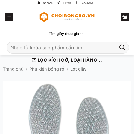
Bỏ
Shopee
Tiktok
Facebook
qua
nội
dung
Tìm giày theo giá
Tìm
kiếm:
LỌC KÍCH CỠ, LOẠI HÀNG...
Trang chủ
/
Phụ kiện bóng rổ
/
Lót giày