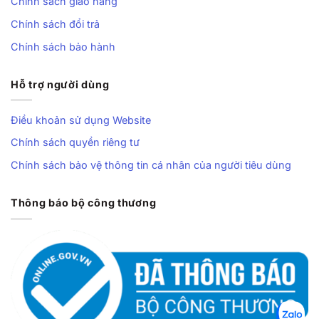
Chính sách giao hàng
Chính sách đổi trả
Chính sách bảo hành
Hỗ trợ người dùng
Điều khoản sử dụng Website
Chính sách quyền riêng tư
Chính sách bảo vệ thông tin cá nhân của người tiêu dùng
Thông báo bộ công thương
🏀 Siêu nhẹ, chống gập chống xoắn
Mỗi chiếc lót chỉ nặng từ 45g đến 75g tùy size, gần như
không thay đổi cảm giác trọng lượng của giày. Vỏ TPU
trong suốt co giãn và đàn hồi tốt, hỗ trợ khóa chặt bàn
chân, chống vặn xoắn khi đổi hướng, crossover hay