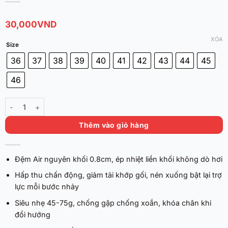
30,000
VND
XÓA
Size
36
37
38
39
40
41
42
43
44
45
46
Lót Giày Đệm Air số lượng
Thêm vào giỏ hàng
Đệm Air nguyên khối 0.8cm, ép nhiệt liền khối không dò hơi
Hấp thu chấn động, giảm tải khớp gối, nén xuống bật lại trợ
lực mỗi bước nhảy
Siêu nhẹ 45-75g, chống gập chống xoắn, khóa chân khi
đổi hướng