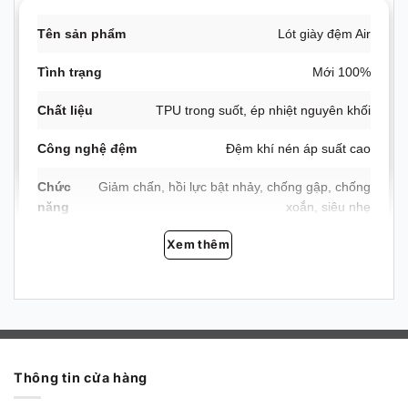
Vì sao nên chọn lót giày đệm Air
Tên sản phẩm
Lót giày đệm Air
🏀 Êm chân khi tiếp đất, bật mạnh khi cần
Tình trạng
Mới 100%
Cấu trúc đệm khí nén áp suất cao hấp thu chấn động ở
Chất liệu
TPU trong suốt, ép nhiệt nguyên khối
mỗi pha tiếp đất, giảm tải trực tiếp cho khớp gối, cổ chân
và gan bàn chân. Đệm nén xuống rồi bật trở lại, trợ lực cho
Công nghệ đệm
Đệm khí nén áp suất cao
từng bước chạy và cú bật nhảy. Xuống chân sau pha
rebound êm hơn hẳn so với lót mút EVA thông thường.
Chức
Giảm chấn, hồi lực bật nhảy, chống gập, chống
năng
xoắn, siêu nhẹ
Xem thêm
Độ dày
0.8cm (đồng nhất ở mọi size)
Trọng lượng
45g – 75g/chiếc (tùy size)
Size
33 – 46
Màu sắc
Trong suốt
Thông tin cửa hàng
Quy cách
1 đôi (2 chiếc)