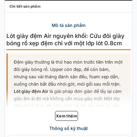
Chi tiết sản phẩm
Mô tả sản phẩm
Lót giày đệm Air nguyên khối: Cứu đôi giày
bóng rổ xẹp đệm chỉ với một lớp lót 0.8cm
Đệm giày thường là thứ hao mòn trước tiên trên một
đôi giày bóng rổ. Upper còn đẹp, đế còn bám,
nhưng sau vài tháng đánh sân đều, foam xẹp dần,
xuống chân bắt đầu nhói gót, mỏi gối sau mỗi trận.
Lót giày đệm Air
là giải pháp đơn giản để lấy lại cảm
giác êm ái đó mà không cần mua giày mới: Một lớp
đệm khí 0.8cm đặt bên dưới lót zin, êm hơn cả giày
mới.
Xem thêm
Thông số kỹ thuật