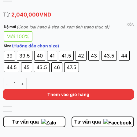
Từ
2,040,000
VND
XÓA
(Chọn loại hàng & size để xem tình trạng thực tế)
Độ mới
Mới 100%
(Hướng dẫn chọn size)
Size
39
39.5
40
41
41.5
42
43
43.5
44
44.5
45
45.5
46
47.5
Li-Ning Wade Dlo 1 'Lavender' ABPV009-8 số lượng
Thêm vào giỏ hàng
Tư vấn qua
Tư vấn qua