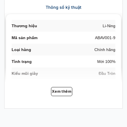
Thông số kỹ thuật
Thương hiệu
Li-Ning
Mã sản phẩm
ABAV001-9
Loại hàng
Chính hãng
Tình trạng
Mới 100%
Kiểu mũi giày
Đầu Tròn
Chiều cao cổ
Cổ Thấp
Xem thêm
Kiểu đế
Đế Cứng
Kiểu đóng mở
Dây buộc (Lacing)
Tính
Giảm chấn, chống trượt, chống mài mòn, thoáng