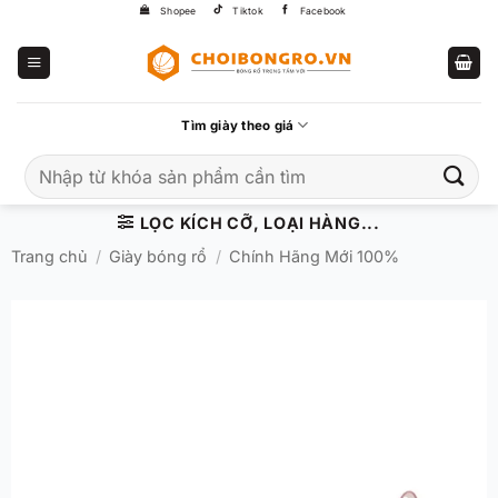
Bỏ
Shopee
Tiktok
Facebook
qua
nội
dung
Tìm giày theo giá
Tìm
kiếm:
LỌC KÍCH CỠ, LOẠI HÀNG...
Trang chủ
/
Giày bóng rổ
/
Chính Hãng Mới 100%