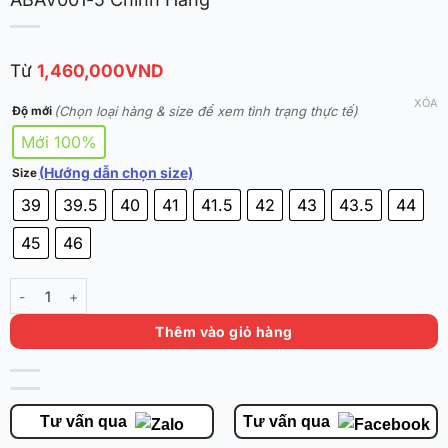
Từ
1,460,000
VND
XÓA
(Chọn loại hàng & size để xem tình trạng thực tế)
Độ mới
Mới 100%
(Hướng dẫn chọn size)
Size
39
39.5
40
41
41.5
42
43
43.5
44
45
46
Li-Ning Wade All City 13 'Year of the Snake' ABAV001-5 Chính Hãng 
Thêm vào giỏ hàng
Tư vấn qua
Tư vấn qua