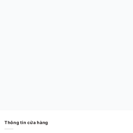
năng
khí, hỗ trợ ổn định
CHÍNH HÃNG MỚI 100%
Nike Air Zoom GT
Cut EP ‘Barely
Grape’ HF0231-100
Chính Hãng
Từ
2,170,000
VND
Thông tin cửa hàng