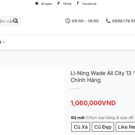
Shopee
Tiktok
Facebook
09:00 - 18:00
0899.178.9
á
Li-Ning Wade All City 1
Chính Hãng
1,060,000
VND
Độ mới
(Chọn loại hàng & size để 
Cũ Xả
Cũ Đẹp
Like N