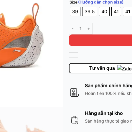
(Hướng dẫn chọn size)
Size
39
39.5
40
41
41
Li-Ning Wade All City 13 'Ora
Tư vấn qua
Sản phẩm chính hãn
Hoàn tiền 100% nếu kh
Hàng sẵn tại kho
Sẵn hàng thực tế giao 