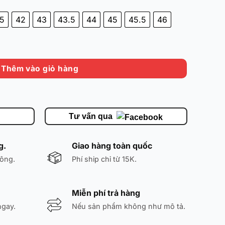
.5
42
43
43.5
44
45
45.5
46
nge' ABAV001-7 - Đã Qua Sử Dụng - Chính Hãng số lượng
Thêm vào giỏ hàng
Tư vấn qua
g.
Giao hàng toàn quốc
ông.
Phí ship chỉ từ 15K.
Miễn phí trả hàng
ngay.
Nếu sản phẩm không như mô tả.