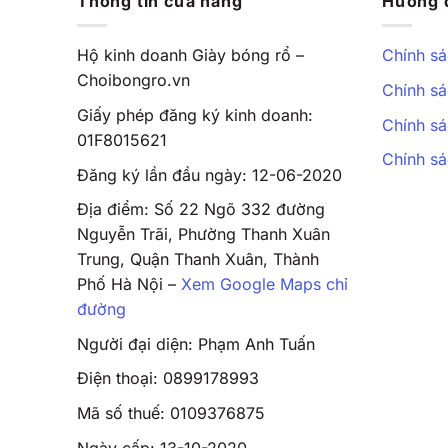
Thông tin cửa hàng
Hướng 
Hộ kinh doanh Giày bóng rổ –
Chính sá
Choibongro.vn
Chính sá
Giấy phép đăng ký kinh doanh:
Chính sá
01F8015621
Chính s
Đăng ký lần đầu ngày: 12-06-2020
Địa điểm: Số 22 Ngõ 332 đường
Nguyễn Trãi, Phường Thanh Xuân
Trung, Quận Thanh Xuân, Thành
Phố Hà Nội –
Xem Google Maps chỉ
đường
Người đại diện: Phạm Anh Tuấn
Điện thoại: 0899178993
Mã số thuế: 0109376875
Ngày cấp: 13-10-2020