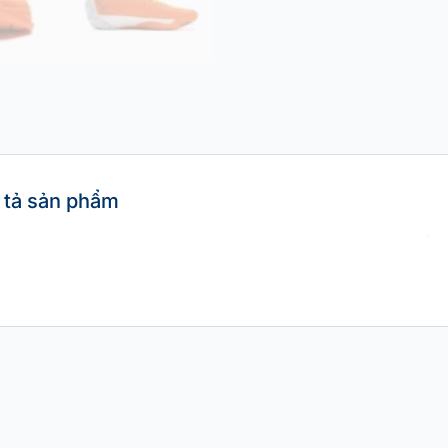
 tả sản phẩm
DỤNG
ĐÃ QUA SỬ DỤNG