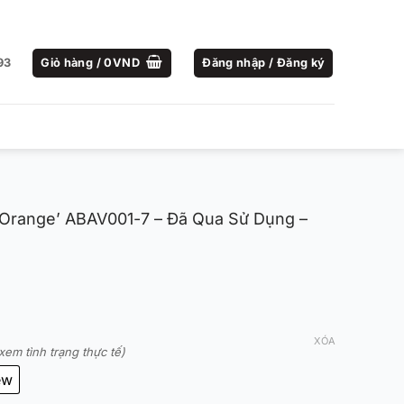
93
Giỏ hàng /
0
VND
Đăng nhập / Đăng ký
3 ‘Orange’ ABAV001-7 – Đã Qua Sử Dụng –
XÓA
xem tình trạng thực tế)
ew