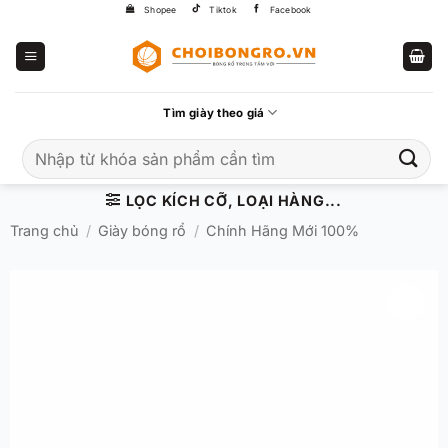
Bỏ
Shopee
Tiktok
Facebook
qua
nội
dung
Tìm giày theo giá
Tìm
kiếm:
LỌC KÍCH CỠ, LOẠI HÀNG...
Trang chủ
/
Giày bóng rổ
/
Chính Hãng Mới 100%