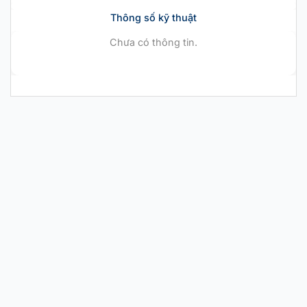
Thông số kỹ thuật
Chưa có thông tin.
CHÍNH HÃNG MỚI 100%
Nike Air Zoom GT