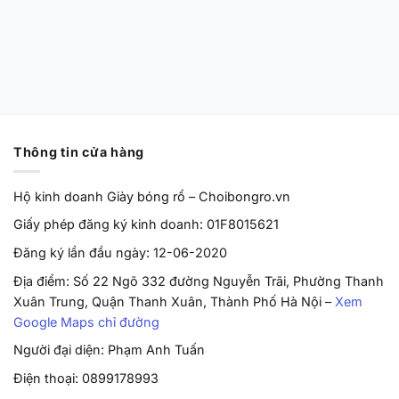
Cut EP ‘Barely
Grape’ HF0231-100
Chính Hãng
Từ
2,170,000
VND
Thông tin cửa hàng
Hộ kinh doanh Giày bóng rổ – Choibongro.vn
Giấy phép đăng ký kinh doanh: 01F8015621
Đăng ký lần đầu ngày: 12-06-2020
Địa điểm: Số 22 Ngõ 332 đường Nguyễn Trãi, Phường Thanh
Xuân Trung, Quận Thanh Xuân, Thành Phố Hà Nội –
Xem
Google Maps chỉ đường
Người đại diện: Phạm Anh Tuấn
Điện thoại: 0899178993