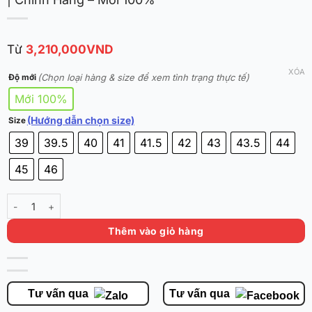
Từ
3,210,000
VND
XÓA
(Chọn loại hàng & size để xem tình trạng thực tế)
Độ mới
Mới 100%
(Hướng dẫn chọn size)
Size
39
39.5
40
41
41.5
42
43
43.5
44
45
46
Li-Ning Wade 808 5 Ultra v2 'Energy' ABAV045-3 | Chính Hãng - Mớ
Thêm vào giỏ hàng
Tư vấn qua
Tư vấn qua