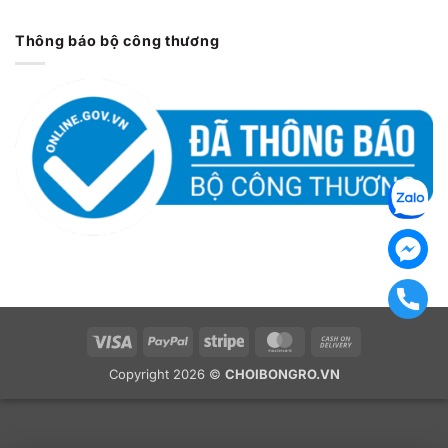
Thông báo bộ công thương
Visa
PayPal
Stripe
MasterCard
Cash
On
Copyright 2026 ©
CHOIBONGRO.VN
Delivery