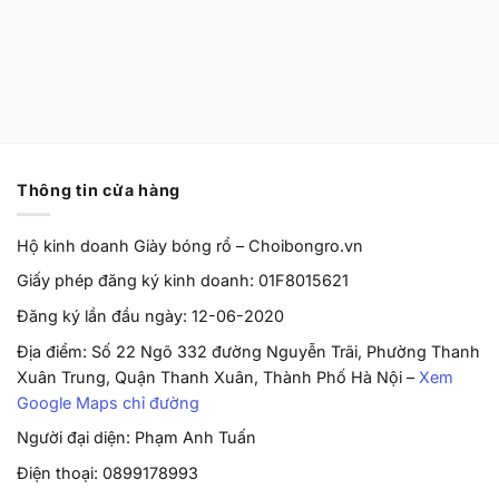
Cut EP ‘Barely
Grape’ HF0231-100
Chính Hãng
Từ
2,170,000
VND
Thông tin cửa hàng
Hộ kinh doanh Giày bóng rổ – Choibongro.vn
Giấy phép đăng ký kinh doanh: 01F8015621
Đăng ký lần đầu ngày: 12-06-2020
Địa điểm: Số 22 Ngõ 332 đường Nguyễn Trãi, Phường Thanh
Xuân Trung, Quận Thanh Xuân, Thành Phố Hà Nội –
Xem
Google Maps chỉ đường
Người đại diện: Phạm Anh Tuấn
Điện thoại: 0899178993