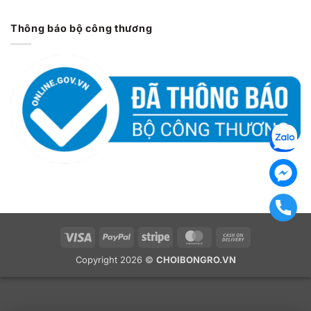
Thông báo bộ công thương
Visa
PayPal
Stripe
MasterCard
Cash
On
Copyright 2026 ©
CHOIBONGRO.VN
Delivery