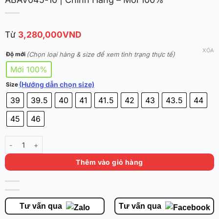
Từ
3,280,000
VND
XÓA
(Chọn loại hàng & size để xem tình trạng thực tế)
Độ mới
Mới 100%
(Hướng dẫn chọn size)
Size
39
39.5
40
41
41.5
42
43
43.5
44
45
46
Li-Ning Wade 808 5 Ultra v2 'Christmas' ABAV045-10 | Chính Hãng 
Thêm vào giỏ hàng
Tư vấn qua
Tư vấn qua