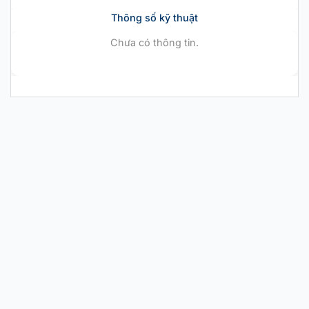
Thông số kỹ thuật
Chưa có thông tin.
CHÍNH HÃNG MỚI 100%
Nike Air Zoom GT