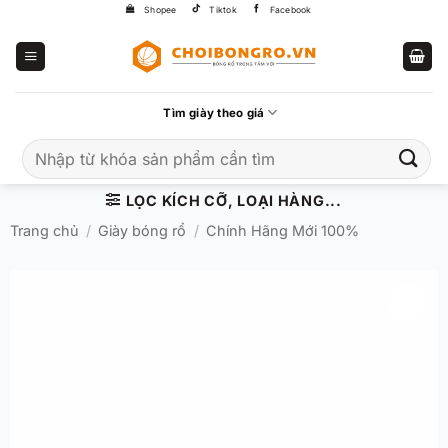
Bỏ
Shopee
Tiktok
Facebook
qua
nội
dung
Tìm giày theo giá
Tìm
kiếm:
LỌC KÍCH CỠ, LOẠI HÀNG...
Trang chủ
/
Giày bóng rổ
/
Chính Hãng Mới 100%