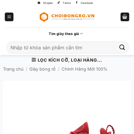
Bỏ
Shopee
Tiktok
Facebook
qua
nội
dung
Tìm giày theo giá
Tìm
kiếm:
LỌC KÍCH CỠ, LOẠI HÀNG...
Trang chủ
/
Giày bóng rổ
/
Chính Hãng Mới 100%