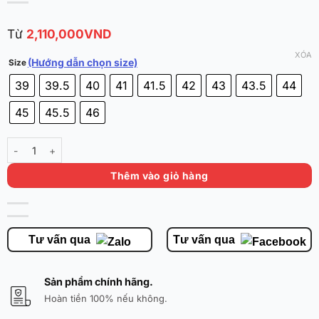
Từ
2,110,000
VND
XÓA
(Hướng dẫn chọn size)
Size
39
39.5
40
41
41.5
42
43
43.5
44
45
45.5
46
Li Ning Wade All City 14 'College' ABAW001-7 số lượng
Thêm vào giỏ hàng
Tư vấn qua
Tư vấn qua
Sản phẩm chính hãng.
Hoàn tiền 100% nếu không.