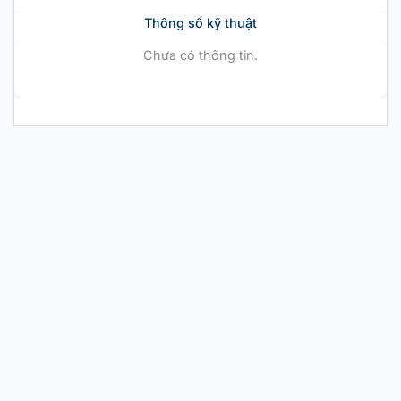
Thông số kỹ thuật
Chưa có thông tin.
CHÍNH HÃNG MỚI 100%
Nike Air Zoom GT