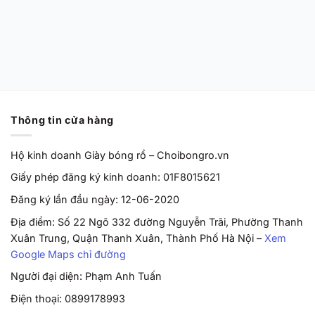
Cut EP ‘Barely
Grape’ HF0231-100
Chính Hãng
Từ
2,170,000
VND
Thông tin cửa hàng
Hộ kinh doanh Giày bóng rổ – Choibongro.vn
Giấy phép đăng ký kinh doanh: 01F8015621
Đăng ký lần đầu ngày: 12-06-2020
Địa điểm: Số 22 Ngõ 332 đường Nguyễn Trãi, Phường Thanh
Xuân Trung, Quận Thanh Xuân, Thành Phố Hà Nội –
Xem
Google Maps chỉ đường
Người đại diện: Phạm Anh Tuấn
Điện thoại: 0899178993