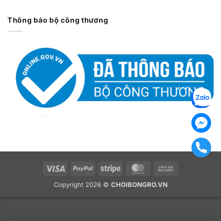
Thông báo bộ công thương
Visa
PayPal
Stripe
MasterCard
Cash
On
Copyright 2026 ©
CHOIBONGRO.VN
Delivery