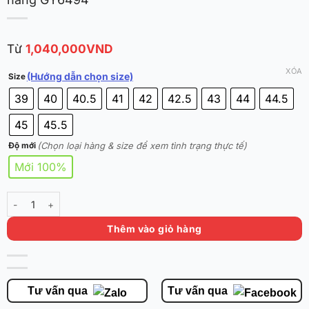
Từ
1,040,000
VND
XÓA
(Hướng dẫn chọn size)
Size
39
40
40.5
41
42
42.5
43
44
44.5
45
45.5
(Chọn loại hàng & size để xem tình trạng thực tế)
Độ mới
Mới 100%
Adidas D Rose Son of Chi 2.0 Shoes ‘Blue’ chính hãng GY6494 số lư
Thêm vào giỏ hàng
Tư vấn qua
Tư vấn qua