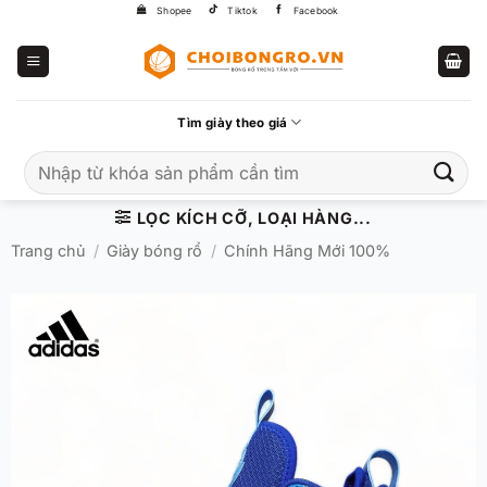
Bỏ
Shopee
Tiktok
Facebook
qua
nội
dung
Tìm giày theo giá
Tìm
kiếm:
LỌC KÍCH CỠ, LOẠI HÀNG...
Trang chủ
/
Giày bóng rổ
/
Chính Hãng Mới 100%