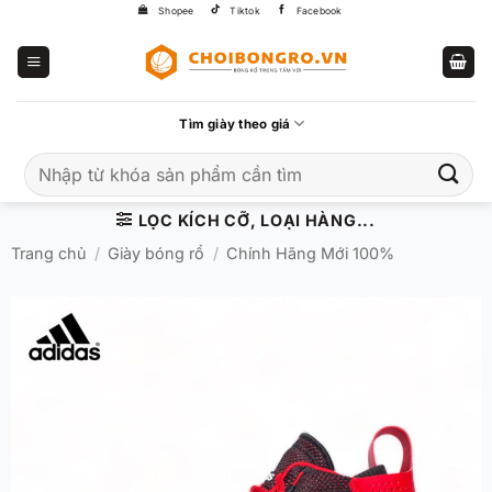
Bỏ
Shopee
Tiktok
Facebook
qua
nội
dung
Tìm giày theo giá
Tìm
kiếm:
LỌC KÍCH CỠ, LOẠI HÀNG...
Trang chủ
/
Giày bóng rổ
/
Chính Hãng Mới 100%