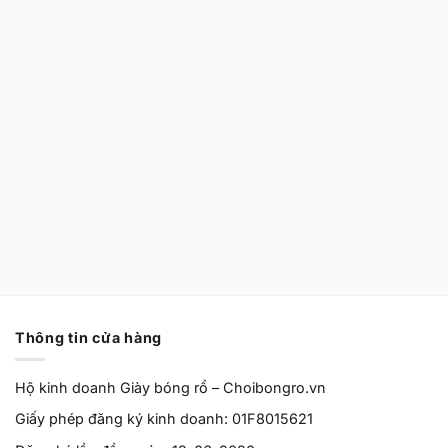
CHÍNH HÃNG MỚI 100%
Nike Air Zoom GT
Cut EP ‘Barely
Grape’ HF0231-100
Chính Hãng
Từ
2,170,000
VND
Thông tin cửa hàng
Hộ kinh doanh Giày bóng rổ – Choibongro.vn
Giấy phép đăng ký kinh doanh: 01F8015621