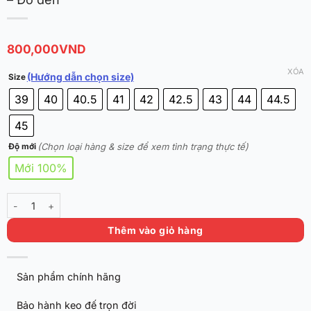
800,000
VND
XÓA
(Hướng dẫn chọn size)
Size
39
40
40.5
41
42
42.5
43
44
44.5
45
(Chọn loại hàng & size để xem tình trạng thực tế)
Độ mới
Mới 100%
Adidas D Rose 773 "Scarlet" chính hãng FW8656 - Đỏ đen số lượng
Thêm vào giỏ hàng
Sản phẩm chính hãng
Bảo hành keo đế trọn đời