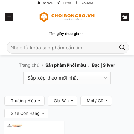
Bỏ
Shopee
Tiktok
Facebook
qua
nội
dung
Tìm giày theo giá
Tìm
kiếm:
Trang chủ
/
Sản phẩm Phối màu
/
Bạc | Silver
Thương Hiệu
Giá Bán
Mới / Cũ
Size Còn Hàng