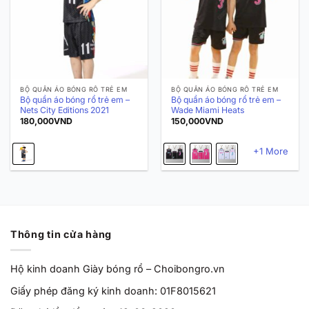
BỘ QUẦN ÁO BÓNG RỔ TRẺ EM
BỘ QUẦN ÁO BÓNG RỔ TRẺ EM
Bộ quần áo bóng rổ trẻ em –
Bộ quần áo bóng rổ trẻ em –
Nets City Editions 2021
Wade Miami Heats
180,000
VND
150,000
VND
+1 More
Thông tin cửa hàng
Hộ kinh doanh Giày bóng rổ – Choibongro.vn
Giấy phép đăng ký kinh doanh: 01F8015621