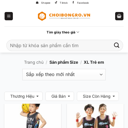
Bỏ
Shopee
Tiktok
Facebook
qua
nội
dung
Tìm giày theo giá
Tìm
kiếm:
Trang chủ
/
Sản phẩm Size
/
XL Trẻ em
Thương Hiệu
Giá Bán
Size Còn Hàng