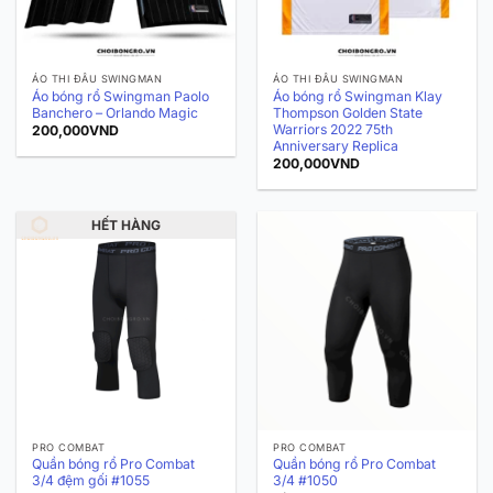
ÁO THI ĐẤU SWINGMAN
ÁO THI ĐẤU SWINGMAN
Áo bóng rổ Swingman Paolo
Áo bóng rổ Swingman Klay
Banchero – Orlando Magic
Thompson Golden State
Warriors 2022 75th
200,000
VND
Anniversary Replica
200,000
VND
HẾT HÀNG
PRO COMBAT
PRO COMBAT
Quần bóng rổ Pro Combat
Quần bóng rổ Pro Combat
3/4 đệm gối #1055
3/4 #1050