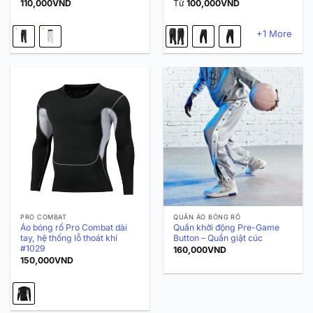
110,000
VND
Từ
100,000
VND
+1 More
PRO COMBAT
QUẦN ÁO BÓNG RỔ
Áo bóng rổ Pro Combat dài
Quần khởi động Pre-Game
tay, hệ thống lỗ thoát khí
Button – Quần giật cúc
#1029
160,000
VND
150,000
VND