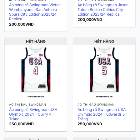
ÁO THI ĐẤU SWINGMAN
ÁO THI ĐẤU SWINGMAN
Áo bóng rổ Swingman Victor
Áo bóng rổ Swingman Jason
Wembanyama San Antonio
Tatum Boston Celtics City
Spurs City Edition 2023/24
Edition 2023/24 Replica
Replica
200,000
VND
200,000
VND
HẾT HÀNG
HẾT HÀNG
ÁO THI ĐẤU SWINGMAN
ÁO THI ĐẤU SWINGMAN
Áo bóng rổ Swingman USA
Áo bóng rổ Swingman USA
Olympic 2024 – Curry 4 –
Olympic 2024 – Edwards 5 –
Trắng
Trắng
250,000
VND
250,000
VND