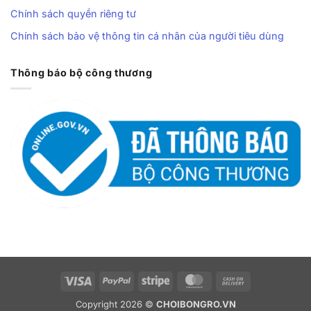
Chính sách quyền riêng tư
Chính sách bảo vệ thông tin cá nhân của người tiêu dùng
Thông báo bộ công thương
Visa
PayPal
Stripe
MasterCard
Cash
On
Copyright 2026 ©
CHOIBONGRO.VN
Delivery