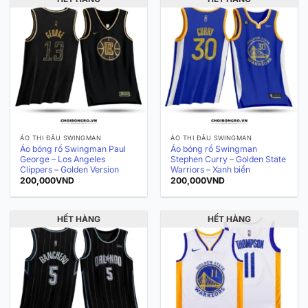
ÁO THI ĐẤU SWINGMAN
ÁO THI ĐẤU SWINGMAN
Áo bóng rổ Swingman Paul
Áo bóng rổ Swingman
George – Los Angeles
Stephen Curry – Golden State
Clippers – Golden Version
Warriors – Xanh biển
200,000
VND
200,000
VND
HẾT HÀNG
HẾT HÀNG