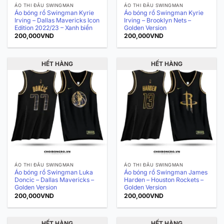
ÁO THI ĐẤU SWINGMAN
ÁO THI ĐẤU SWINGMAN
Áo bóng rổ Swingman Kyrie
Áo bóng rổ Swingman Kyrie
Irving – Dallas Mavericks Icon
Irving – Brooklyn Nets –
Edition 2022/23 – Xanh biển
Golden Version
200,000
VND
200,000
VND
HẾT HÀNG
HẾT HÀNG
ÁO THI ĐẤU SWINGMAN
ÁO THI ĐẤU SWINGMAN
Áo bóng rổ Swingman Luka
Áo bóng rổ Swingman James
Doncic – Dallas Mavericks –
Harden – Houston Rockets –
Golden Version
Golden Version
200,000
VND
200,000
VND
HẾT HÀNG
HẾT HÀNG