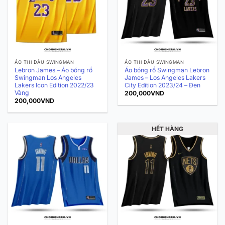
ÁO THI ĐẤU SWINGMAN
ÁO THI ĐẤU SWINGMAN
Lebron James – Áo bóng rổ
Áo bóng rổ Swingman Lebron
Swingman Los Angeles
James – Los Angeles Lakers
Lakers Icon Edition 2022/23
City Edition 2023/24 – Đen
Vàng
200,000
VND
200,000
VND
HẾT HÀNG