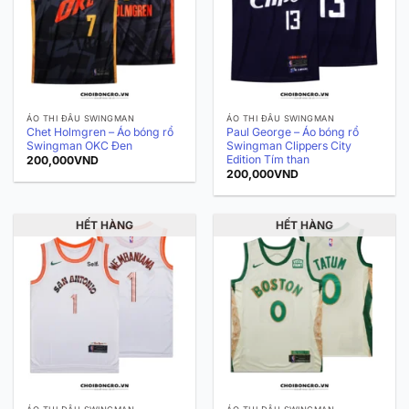
ÁO THI ĐẤU SWINGMAN
ÁO THI ĐẤU SWINGMAN
Chet Holmgren – Áo bóng rổ
Paul George – Áo bóng rổ
Swingman OKC Đen
Swingman Clippers City
Edition Tím than
200,000
VND
200,000
VND
HẾT HÀNG
HẾT HÀNG