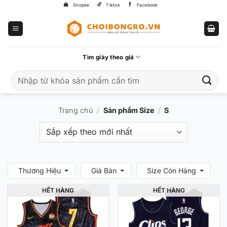
Bỏ
Shopee
Tiktok
Facebook
qua
nội
dung
Tìm giày theo giá
Tìm
kiếm:
Trang chủ
/
Sản phẩm Size
/
S
Thương Hiệu
Giá Bán
Size Còn Hàng
HẾT HÀNG
HẾT HÀNG