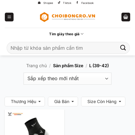
Bỏ
Shopee
Tiktok
Facebook
qua
nội
dung
Tìm giày theo giá
Tìm
kiếm:
Trang chủ
/
Sản phẩm Size
/
L (39-42)
Thương Hiệu
Giá Bán
Size Còn Hàng