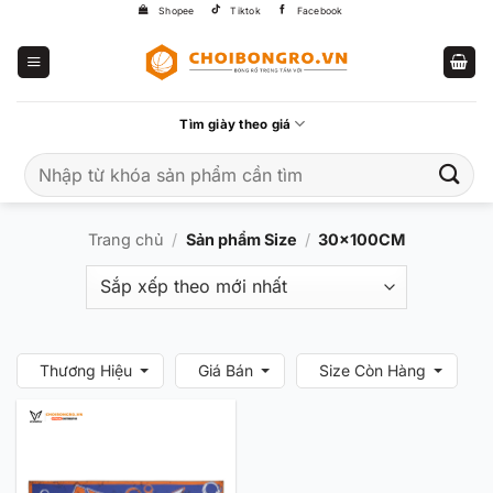
Bỏ
Shopee
Tiktok
Facebook
qua
nội
dung
Tìm giày theo giá
Tìm
kiếm:
Trang chủ
/
Sản phẩm Size
/
30x100CM
Thương Hiệu
Giá Bán
Size Còn Hàng