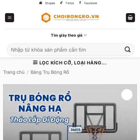
Bỏ
Shopee
Tiktok
Facebook
qua
nội
dung
Tìm giày theo giá
Tìm
kiếm:
LỌC KÍCH CỠ, LOẠI HÀNG...
Trang chủ
/
Bảng Trụ Bóng Rổ