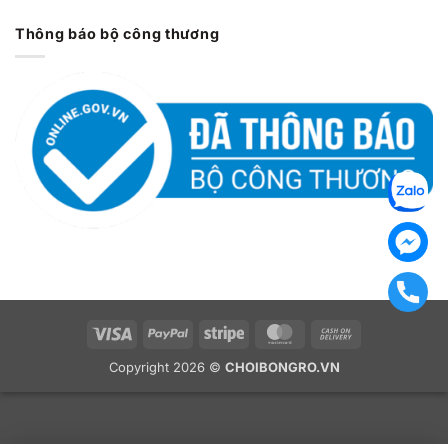
3. Nâng hạ chiều cao 1m45 – 3m05
Thông báo bộ công thương
Hệ thống
lỗ khóa cơ học
cho phép điều chỉnh nhiều mức
chiều cao – phù hợp cho mọi lứa tuổi:
Trẻ em: 1m45 – 1m65
Thiếu niên: 1m75 – 2m6
Người lớn: tối đa
3m05 chuẩn thi đấu
Cơ chế khóa chắc chắn, không trượt, đảm bảo an toàn khi
tập cường độ cao.
Visa
PayPal
Stripe
MasterCard
Cash
On
Copyright 2026 ©
CHOIBONGRO.VN
Delivery