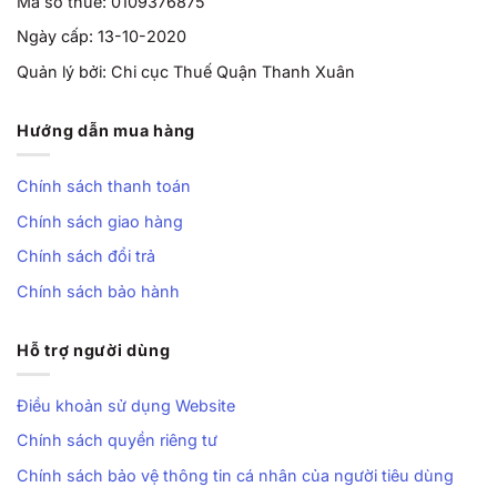
Mã số thuế: 0109376875
Ngày cấp: 13-10-2020
Trọng lực chèn
Cho phép đổ nước hoặc cát
Quản lý bởi: Chi cục Thuế Quận Thanh Xuân
Phù hợp sử dụng
Trong nhà – sân trường –
sân ngoài trời – sân nhà
Hướng dẫn mua hàng
2. Bảng rổ PET trong suốt – bền, đẹp, chịu lực
Chính sách thanh toán
Bảng rổ sử dụng
PET trong suốt bản dày
, kết hợp khung
Chính sách giao hàng
viền PE gia cường chạy quanh viền giúp:
Chính sách đổi trả
Hạn chế nứt vỡ khi chịu lực va chạm bóng.
Chính sách bảo hành
Độ trong cao, thẩm mỹ giống bảng kính nhưng an toàn
Hỗ trợ người dùng
hơn.
Độ bền tốt khi sử dụng lâu dài ở môi trường ngoài trời.
Điều khoản sử dụng Website
Chính sách quyền riêng tư
Các thanh chịu lực bên trong giúp bảng cứng cáp, không
bị cong khi bóng bật mạnh.
Chính sách bảo vệ thông tin cá nhân của người tiêu dùng