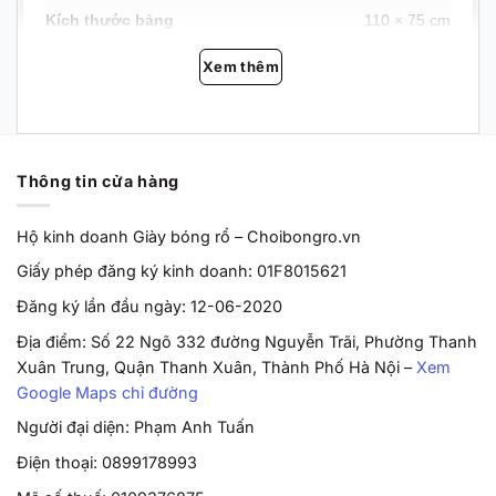
Kích thước bảng
110 × 75 cm
Xem thêm
Chất liệu bảng
PET trong suốt, bản dày –
khung PE chịu lực
Đường kính vành rổ
45 cm (chuẩn thi đấu)
Thông tin cửa hàng
Hệ thống lò xo
Lò xo cỡ lớn – hỗ trợ dunk
nhẹ
Hộ kinh doanh Giày bóng rổ – Choibongro.vn
Khung trụ
Ống thép + khung Y gia cố
Giấy phép đăng ký kinh doanh: 01F8015621
Khung ổn định
Thanh tam giác gia cố
Đăng ký lần đầu ngày: 12-06-2020
chống rung
Địa điểm: Số 22 Ngõ 332 đường Nguyễn Trãi, Phường Thanh
Xuân Trung, Quận Thanh Xuân, Thành Phố Hà Nội –
Xem
Bánh xe di chuyển
Bánh xe tích hợp – tiêu
Google Maps chỉ đường
chuẩn công nghiệp
Người đại diện: Phạm Anh Tuấn
Kích thước đế
90 × 60 × 17 cm
Điện thoại: 0899178993
Chất liệu đế
PE chịu lực, bản dày