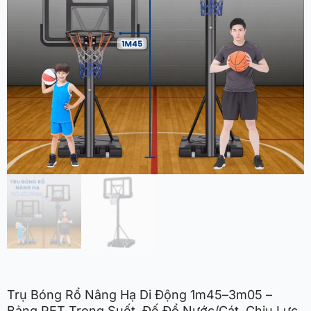
Trụ Bóng Rổ Nâng Hạ Di Động 1m45–3m05 –
Bảng PET Trong Suốt, Đế Đổ Nước/Cát, Chịu Lực