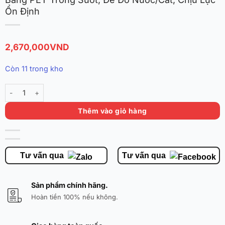
Ổn Định
2,670,000
VND
Còn 11 trong kho
Trụ Bóng Rổ Nâng Hạ Di Động 1m45–3m05 – Bảng PET Trong Suốt, Đế
Thêm vào giỏ hàng
Tư vấn qua
Tư vấn qua
Sản phẩm chính hãng.
Hoàn tiền 100% nếu không.