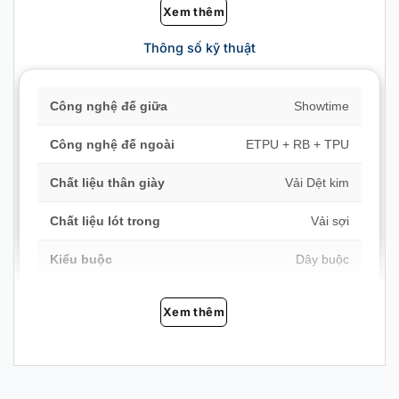
Xem thêm
Thông số kỹ thuật
Công nghệ đế giữa
Showtime
Công nghệ đế ngoài
ETPU + RB + TPU
Chất liệu thân giày
Vải Dệt kim
Chất liệu lót trong
Vải sợi
Kiểu buộc
Dây buộc
Độ dày đế
Mỏng (tăng cảm giác sân)
Xem thêm
Lớp phủ ngoài
Chống trượt, chống mài
mòn
Chi tiết thiết kế
Thêu / đính nổi