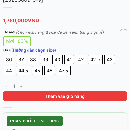
1,760,000
VND
XÓA
(Chọn loại hàng & size để xem tình trạng thực tế)
Độ mới
Mới 100%
(Hướng dẫn chọn size)
Size
36
37
38
39
40
41
42
42.5
43
44
44.5
45
46
47.5
Rigorer AR3 ‘Dark Horse’ Chính Hãng [Z325360910-9] số lượng
Thêm vào giỏ hàng
PHÂN PHỐI CHÍNH HÃNG