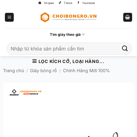
Bỏ
Shopee
Tiktok
Facebook
qua
nội
dung
Tìm giày theo giá
Tìm
kiếm:
LỌC KÍCH CỠ, LOẠI HÀNG...
Trang chủ
/
Giày bóng rổ
/
Chính Hãng Mới 100%