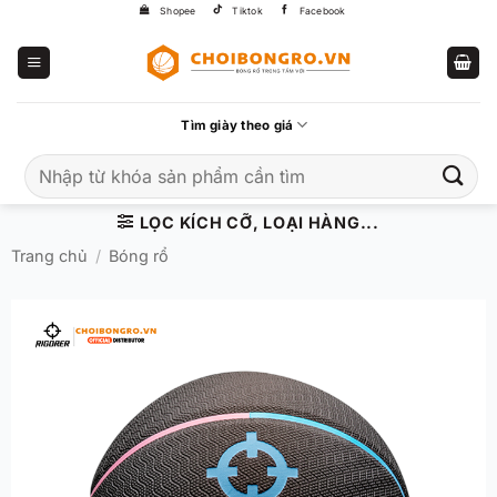
Bỏ
Shopee
Tiktok
Facebook
qua
nội
dung
Tìm giày theo giá
Tìm
kiếm:
LỌC KÍCH CỠ, LOẠI HÀNG...
Trang chủ
/
Bóng rổ