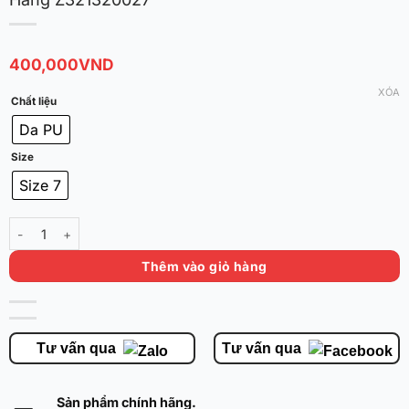
400,000
VND
XÓA
Chất liệu
Da PU
Size
Size 7
Quả Bóng Rổ Da PU Rigorer Crossover Chính Hãng Z321320027 số l
Thêm vào giỏ hàng
Tư vấn qua
Tư vấn qua
Sản phẩm chính hãng.