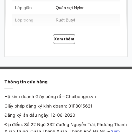
Lớp giữa
Quấn sợi Nylon
Lớp trong
Ruột Butyl
Sân phù hợp
Mọi mặt sân
Xem thêm
Công nghệ
Hút ẩm chống trượt · Chịu lực
bền va đập · Đàn hồi nảy chuẩn
Thương hiệu
Rigorer
Loại hàng
Chính hãng · Mới 100%
Thông tin cửa hàng
Hộ kinh doanh Giày bóng rổ – Choibongro.vn
Giấy phép đăng ký kinh doanh: 01F8015621
Đăng ký lần đầu ngày: 12-06-2020
Địa điểm: Số 22 Ngõ 332 đường Nguyễn Trãi, Phường Thanh
Xuân Trung, Quận Thanh Xuân, Thành Phố Hà Nội –
Xem