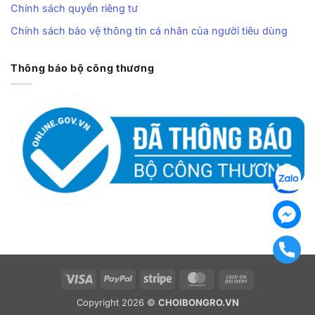
Chính sách quyền riêng tư
Chính sách bảo vệ thông tin cá nhân của người tiêu dùng
Thông báo bộ công thương
Visa
PayPal
Stripe
MasterCard
Cash
On
Copyright 2026 ©
CHOIBONGRO.VN
Delivery