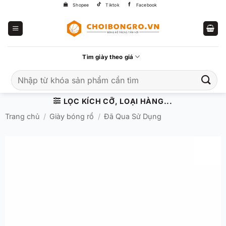
Bỏ
Shopee
Tiktok
Facebook
qua
nội
dung
Tìm giày theo giá
Tìm
kiếm:
LỌC KÍCH CỠ, LOẠI HÀNG...
Trang chủ
/
Giày bóng rổ
/
Đã Qua Sử Dụng