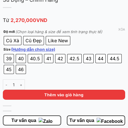
Từ
2,270,000
VND
XÓA
(Chọn loại hàng & size để xem tình trạng thực tế)
Độ mới
Cũ Xả
Cũ Đẹp
Like New
(Hướng dẫn chọn size)
Size
39
40
40.5
41
42
42.5
43
44
44.5
45
46
Nike Ja 3 'Showstopper' HF2794-200 - Đã Qua Sử Dụng - Chính Hãn
Thêm vào giỏ hàng
Tư vấn qua
Tư vấn qua