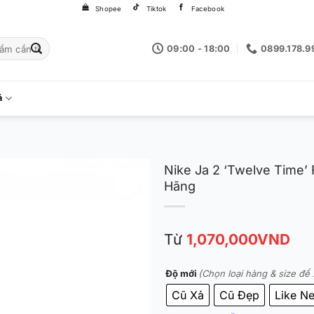
Shopee
Tiktok
Facebook
09:00 - 18:00
0899.178.9
á
Nike Ja 2 ‘Twelve Time’
Hãng
Từ
1,070,000
VND
Độ mới
(Chọn loại hàng & size để 
Cũ Xả
Cũ Đẹp
Like N