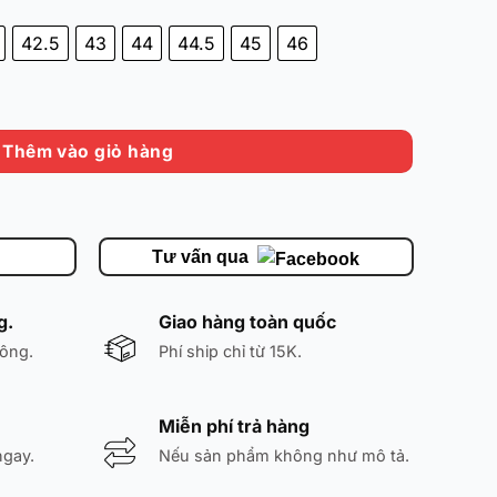
42.5
43
44
44.5
45
46
8-701 - Đã Qua Sử Dụng - Chính Hãng số lượng
Thêm vào giỏ hàng
Tư vấn qua
g.
Giao hàng toàn quốc
ông.
Phí ship chỉ từ 15K.
Miễn phí trả hàng
ngay.
Nếu sản phẩm không như mô tả.