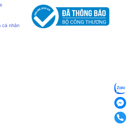
e
n cá nhân