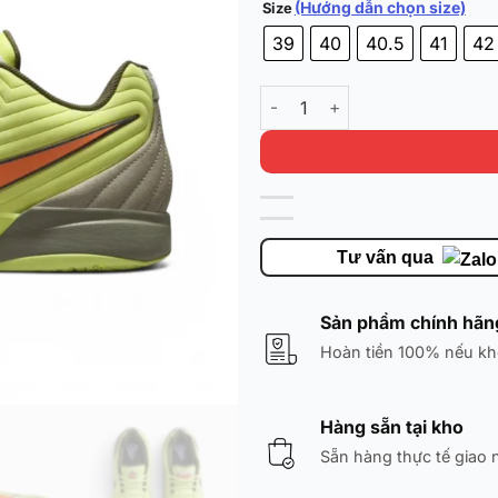
(Hướng dẫn chọn size)
Size
39
40
40.5
41
42
Nike Ja 2 'Twelve Time' FD732
Tư vấn qua
Sản phẩm chính hãn
Hoàn tiền 100% nếu kh
Hàng sẵn tại kho
Sẵn hàng thực tế giao 