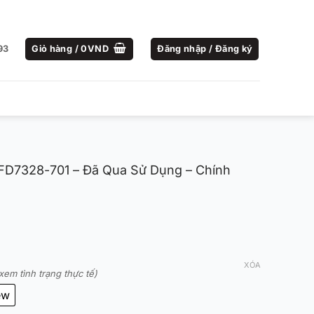
93
Giỏ hàng /
0
VND
Đăng nhập / Đăng ký
 FD7328-701 – Đã Qua Sử Dụng – Chính
XÓA
xem tình trạng thực tế)
ew