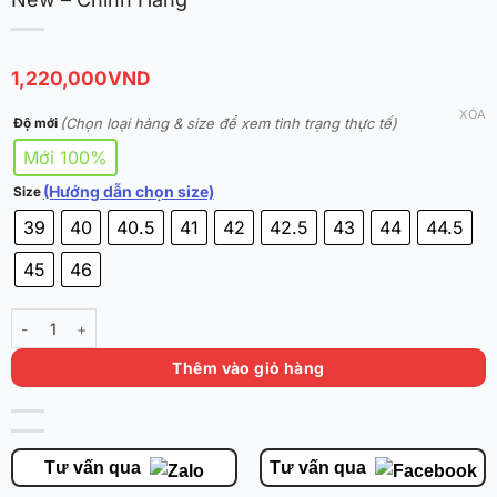
1,220,000
VND
XÓA
(Chọn loại hàng & size để xem tình trạng thực tế)
Độ mới
Mới 100%
(Hướng dẫn chọn size)
Size
39
40
40.5
41
42
42.5
43
44
44.5
45
46
Nike Ja 1 'Midnight Navy' DR8786-402 | Brand New - Chính Hãng số
Thêm vào giỏ hàng
Tư vấn qua
Tư vấn qua