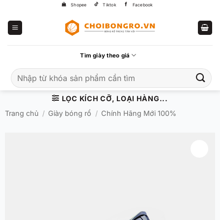
Bỏ
Shopee
Tiktok
Facebook
qua
nội
dung
Tìm giày theo giá
Tìm
kiếm:
LỌC KÍCH CỠ, LOẠI HÀNG...
Trang chủ
/
Giày bóng rổ
/
Chính Hãng Mới 100%