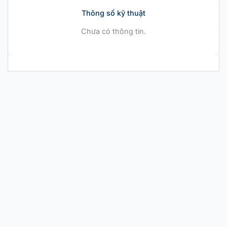
Thông số kỹ thuật
Chưa có thông tin.
CHÍNH HÃNG MỚI 100%
Nike Air Zoom GT