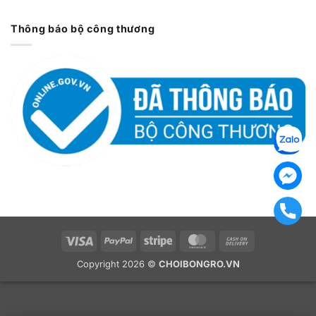
Thông báo bộ công thương
Visa
PayPal
Stripe
MasterCard
Cash
On
Copyright 2026 ©
CHOIBONGRO.VN
Delivery