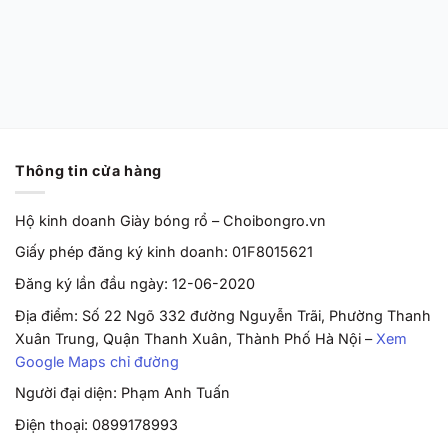
Cut EP ‘Barely
Grape’ HF0231-100
Chính Hãng
Từ
2,170,000
VND
Thông tin cửa hàng
Hộ kinh doanh Giày bóng rổ – Choibongro.vn
Giấy phép đăng ký kinh doanh: 01F8015621
Đăng ký lần đầu ngày: 12-06-2020
Địa điểm: Số 22 Ngõ 332 đường Nguyễn Trãi, Phường Thanh
Xuân Trung, Quận Thanh Xuân, Thành Phố Hà Nội –
Xem
Google Maps chỉ đường
Người đại diện: Phạm Anh Tuấn
Điện thoại: 0899178993