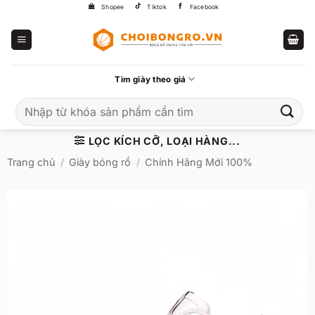
Bỏ
Shopee
Tiktok
Facebook
qua
nội
dung
Tìm giày theo giá
Tìm
kiếm:
LỌC KÍCH CỠ, LOẠI HÀNG...
Trang chủ
/
Giày bóng rổ
/
Chính Hãng Mới 100%