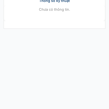
Thông số kỹ thuật
Chưa có thông tin.
CHÍNH HÃNG MỚI 100%
Nike Air Zoom GT
Cut EP ‘Barely