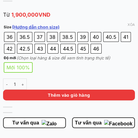
Từ
1,900,000
VND
XÓA
(Hướng dẫn chọn size)
Size
36
36.5
37
38
38.5
39
40
40.5
41
42
42.5
43
44
44.5
45
46
(Chọn loại hàng & size để xem tình trạng thực tế)
Độ mới
Mới 100%
Nike JA 1 EP 'White Black' DR8786-101 chính hãng số lượng
Thêm vào giỏ hàng
Tư vấn qua
Tư vấn qua