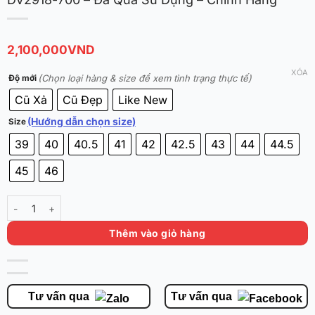
2,100,000
VND
XÓA
(Chọn loại hàng & size để xem tình trạng thực tế)
Độ mới
Cũ Xả
Cũ Đẹp
Like New
(Hướng dẫn chọn size)
Size
39
40
40.5
41
42
42.5
43
44
44.5
45
46
Nike Air Zoom GT Cut 3 EP 'Barely Volt Black' DV2918-700 - Đã Qua
Thêm vào giỏ hàng
Tư vấn qua
Tư vấn qua