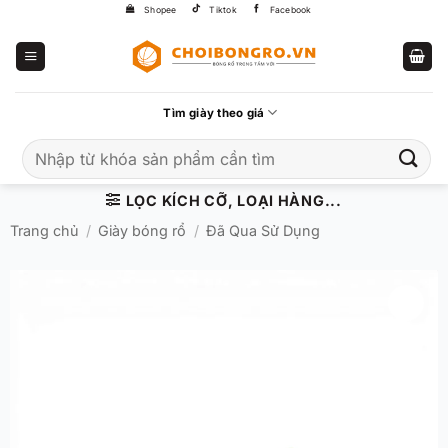
Bỏ
Shopee
Tiktok
Facebook
qua
nội
dung
Tìm giày theo giá
Tìm
kiếm:
LỌC KÍCH CỠ, LOẠI HÀNG...
Trang chủ
/
Giày bóng rổ
/
Đã Qua Sử Dụng