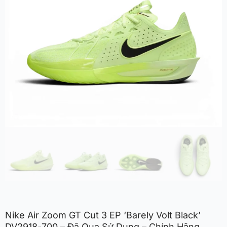
Nike Air Zoom GT Cut 3 EP ‘Barely Volt Black’
DV2918-700 – Đã Qua Sử Dụng – Chính Hãng