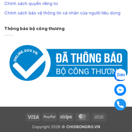
Chính sách quyền riêng tư
Chính sách bảo vệ thông tin cá nhân của người tiêu dùng
Thông báo bộ công thương
Visa
PayPal
Stripe
MasterCard
Cash
On
Copyright 2026 ©
CHOIBONGRO.VN
Delivery