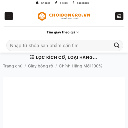
Bỏ
Shopee
Tiktok
Facebook
qua
nội
dung
Tìm giày theo giá
Tìm
kiếm:
LỌC KÍCH CỠ, LOẠI HÀNG...
Trang chủ
/
Giày bóng rổ
/
Chính Hãng Mới 100%