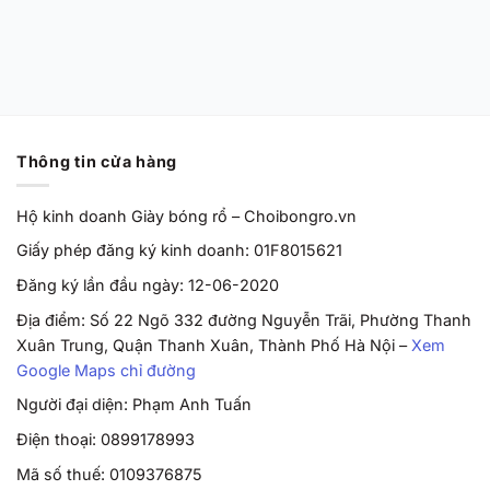
Grape’ HF0231-100
Chính Hãng
Từ
2,170,000
VND
Thông tin cửa hàng
Hộ kinh doanh Giày bóng rổ – Choibongro.vn
Giấy phép đăng ký kinh doanh: 01F8015621
Đăng ký lần đầu ngày: 12-06-2020
Địa điểm: Số 22 Ngõ 332 đường Nguyễn Trãi, Phường Thanh
Xuân Trung, Quận Thanh Xuân, Thành Phố Hà Nội –
Xem
Google Maps chỉ đường
Người đại diện: Phạm Anh Tuấn
Điện thoại: 0899178993
Mã số thuế: 0109376875