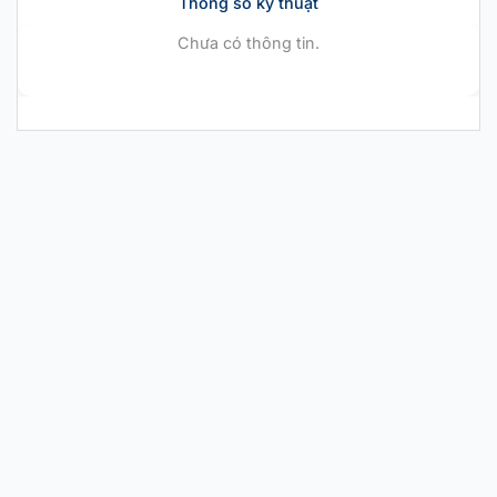
Thông số kỹ thuật
Chưa có thông tin.
CHÍNH HÃNG MỚI 100%
Nike Air Zoom GT
Cut EP ‘Barely