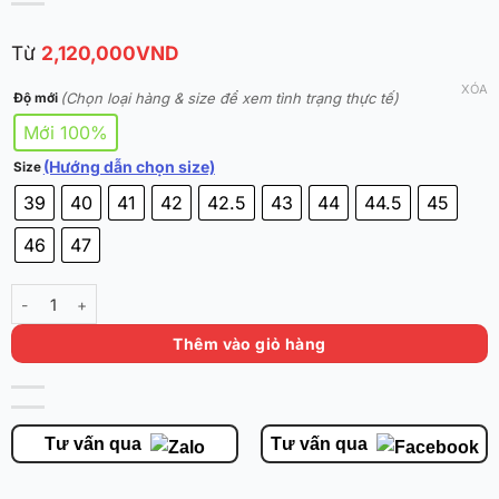
Từ
2,120,000
VND
XÓA
(Chọn loại hàng & size để xem tình trạng thực tế)
Độ mới
Mới 100%
(Hướng dẫn chọn size)
Size
39
40
41
42
42.5
43
44
44.5
45
46
47
KAI 1 'Playoffs Away' Chính Hãng 112421102S-9 số lượng
Thêm vào giỏ hàng
Tư vấn qua
Tư vấn qua