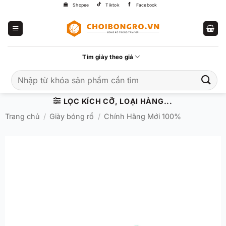
Bỏ
Shopee
Tiktok
Facebook
qua
nội
dung
Tìm giày theo giá
Tìm
kiếm:
LỌC KÍCH CỠ, LOẠI HÀNG...
Trang chủ
/
Giày bóng rổ
/
Chính Hãng Mới 100%