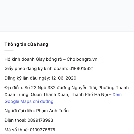
Grape’ HF0231-100
Chính Hãng
Từ
2,170,000
VND
Thông tin cửa hàng
Hộ kinh doanh Giày bóng rổ – Choibongro.vn
Giấy phép đăng ký kinh doanh: 01F8015621
Đăng ký lần đầu ngày: 12-06-2020
Địa điểm: Số 22 Ngõ 332 đường Nguyễn Trãi, Phường Thanh
Xuân Trung, Quận Thanh Xuân, Thành Phố Hà Nội –
Xem
Google Maps chỉ đường
Người đại diện: Phạm Anh Tuấn
Điện thoại: 0899178993
Mã số thuế: 0109376875