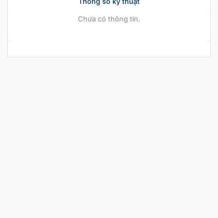
Thông số kỹ thuật
Chưa có thông tin.
CHÍNH HÃNG MỚI 100%
Nike Air Zoom GT
Cut EP ‘Barely