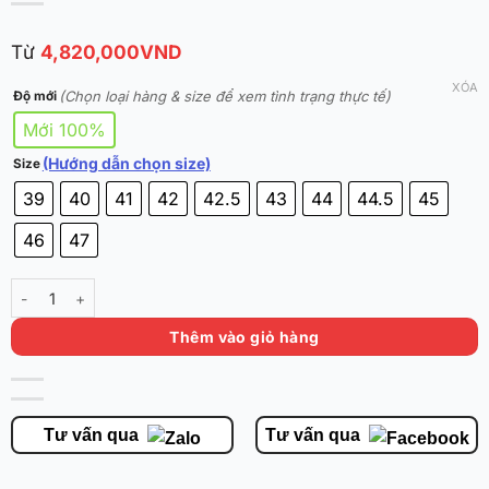
Từ
4,820,000
VND
XÓA
(Chọn loại hàng & size để xem tình trạng thực tế)
Độ mới
Mới 100%
(Hướng dẫn chọn size)
Size
39
40
41
42
42.5
43
44
44.5
45
46
47
KAI 1 'Green Grails' Chính Hãng 8124B1102S-3 số lượng
Thêm vào giỏ hàng
Tư vấn qua
Tư vấn qua