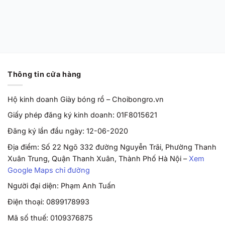
Grape’ HF0231-100
Chính Hãng
Từ
2,170,000
VND
Thông tin cửa hàng
Hộ kinh doanh Giày bóng rổ – Choibongro.vn
Giấy phép đăng ký kinh doanh: 01F8015621
Đăng ký lần đầu ngày: 12-06-2020
Địa điểm: Số 22 Ngõ 332 đường Nguyễn Trãi, Phường Thanh
Xuân Trung, Quận Thanh Xuân, Thành Phố Hà Nội –
Xem
Google Maps chỉ đường
Người đại diện: Phạm Anh Tuấn
Điện thoại: 0899178993
Mã số thuế: 0109376875