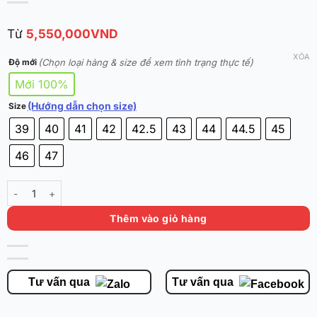
Từ
5,550,000
VND
XÓA
(Chọn loại hàng & size để xem tình trạng thực tế)
Độ mới
Mới 100%
(Hướng dẫn chọn size)
Size
39
40
41
42
42.5
43
44
44.5
45
46
47
KAI 1 Chief Hélà 'Crown Jewel' Chính Hãng số lượng
Thêm vào giỏ hàng
Tư vấn qua
Tư vấn qua