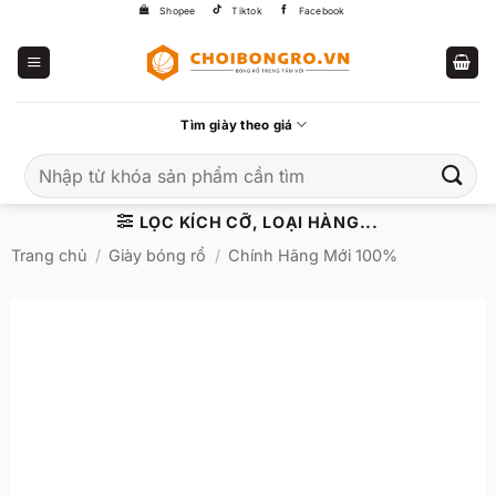
Bỏ
Shopee
Tiktok
Facebook
qua
nội
dung
Tìm giày theo giá
Tìm
kiếm:
LỌC KÍCH CỠ, LOẠI HÀNG...
Trang chủ
/
Giày bóng rổ
/
Chính Hãng Mới 100%