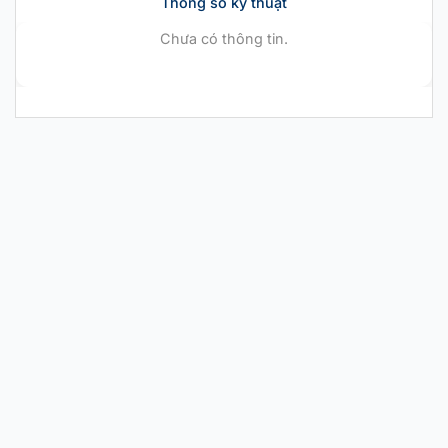
Thông số kỹ thuật
Chưa có thông tin.
CHÍNH HÃNG MỚI 100%
Nike Air Zoom GT
Cut EP ‘Barely