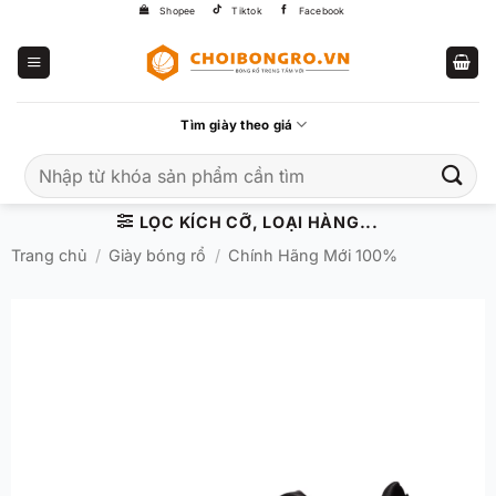
Bỏ
Shopee
Tiktok
Facebook
qua
nội
dung
Tìm giày theo giá
Tìm
kiếm:
LỌC KÍCH CỠ, LOẠI HÀNG...
Trang chủ
/
Giày bóng rổ
/
Chính Hãng Mới 100%