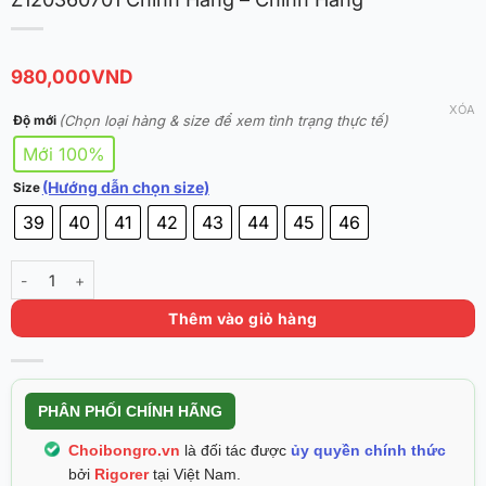
980,000
VND
XÓA
(Chọn loại hàng & size để xem tình trạng thực tế)
Độ mới
Mới 100%
(Hướng dẫn chọn size)
Size
39
40
41
42
43
44
45
46
Giày Trọng Tài Bóng Rổ Rigorer Referee Z120360701 Chính Hãng - C
Thêm vào giỏ hàng
PHÂN PHỐI CHÍNH HÃNG
Choibongro.vn
là đối tác được
ủy quyền chính thức
bởi
Rigorer
tại Việt Nam.