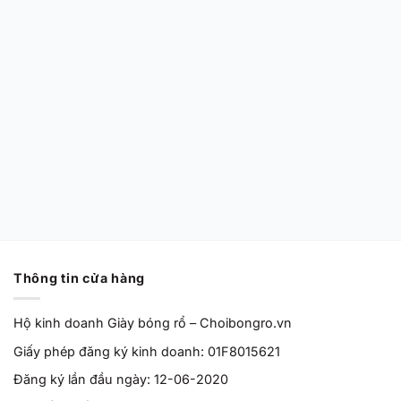
CHÍNH HÃNG MỚI 100%
Nike Air Zoom GT
Cut EP ‘Barely
Grape’ HF0231-100
Chính Hãng
Từ
2,170,000
VND
Thông tin cửa hàng
Hộ kinh doanh Giày bóng rổ – Choibongro.vn
Giấy phép đăng ký kinh doanh: 01F8015621
Đăng ký lần đầu ngày: 12-06-2020