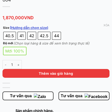
1,870,000
VND
XÓA
(Hướng dẫn chọn size)
Size
40.5
41
42
42.5
44
(Chọn loại hàng & size để xem tình trạng thực tế)
Độ mới
Mới 100%
Nike Kyrie 8 "Infinity Bred" chính hãng DC9134-004 số lượng
Thêm vào giỏ hàng
Tư vấn qua
Tư vấn qua
Sản phẩm chính hãng.