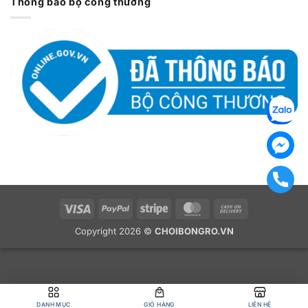
Thông báo bộ công thương
Visa
PayPal
Stripe
MasterCard
Cash
On
Copyright 2026 ©
CHOIBONGRO.VN
Delivery
DANH MỤC
GIỎ HÀNG
LIÊN HỆ