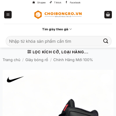
Bỏ
Shopee
Tiktok
Facebook
qua
nội
dung
Tìm giày theo giá
Tìm
kiếm:
LỌC KÍCH CỠ, LOẠI HÀNG...
Trang chủ
/
Giày bóng rổ
/
Chính Hãng Mới 100%