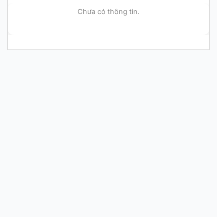
Chưa có thông tin.
CHÍNH HÃNG MỚI 100%
Nike Air Zoom GT
Cut EP ‘Barely
Grape’ HF0231-100